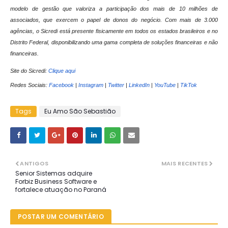
modelo de gestão que valoriza a participação dos mais de 10 milhões de
associados, que exercem o papel de donos do negócio. Com mais de 3.000
agências, o Sicredi está presente fisicamente em todos os estados brasileiros e no
Distrito Federal, disponibilizando uma gama completa de soluções financeiras e não
financeiras.
Site do Sicredi:
Clique aqui
Redes Sociais:
Facebook
|
Instagram
|
Twitter
|
LinkedIn
|
YouTube
|
TikTok
Tags
Eu Amo São Sebastião
ANTIGOS
MAIS RECENTES
Senior Sistemas adquire
Forbiz Business Software e
fortalece atuação no Paraná
POSTAR UM COMENTÁRIO