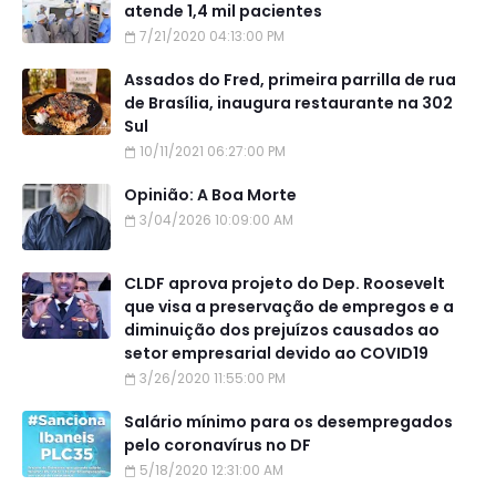
atende 1,4 mil pacientes
7/21/2020 04:13:00 PM
Assados do Fred, primeira parrilla de rua
de Brasília, inaugura restaurante na 302
Sul
10/11/2021 06:27:00 PM
Opinião: A Boa Morte
3/04/2026 10:09:00 AM
CLDF aprova projeto do Dep. Roosevelt
que visa a preservação de empregos e a
diminuição dos prejuízos causados ao
setor empresarial devido ao COVID19
3/26/2020 11:55:00 PM
Salário mínimo para os desempregados
pelo coronavírus no DF
5/18/2020 12:31:00 AM