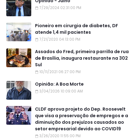
Opinião - Julho
7/29/2024 02:31:00 PM
Pioneiro em cirurgia de diabetes, DF
atende 1,4 mil pacientes
7/21/2020 04:13:00 PM
Assados do Fred, primeira parrilla de rua
de Brasília, inaugura restaurante na 302
Sul
10/11/2021 06:27:00 PM
Opinião: A Boa Morte
3/04/2026 10:09:00 AM
CLDF aprova projeto do Dep. Roosevelt
que visa a preservação de empregos e a
diminuição dos prejuízos causados ao
setor empresarial devido ao COVID19
3/26/2020 11:55:00 PM