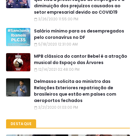
diminuição dos prejuízos causados ao
setor empresarial devido ao COVID19
3/26/2020 11:55:00 PM
Salário mínimo para os desempregados
pelo coronavírus no DF
5/18/2020 12:31:00 AM
MPB clássica do cantor Bebel é a atração
musical do Espaço das Árvores
12/14/2021 02:48:00 PM
Delmasso solicita ao ministro das
Relações Exteriores repatriação de
brasileiros que estão em países com
aeroportos fechados
3/21/2020 01:03:00 PM
DESTAQUE