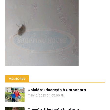
MELHORES
Opinião: Educação à Carbonara
8/10/2023 04:05:00 PM
Opinião: Educação Enlatada