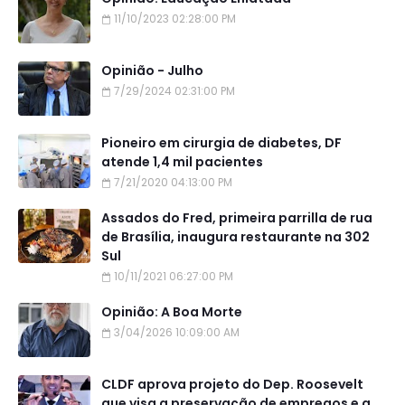
11/10/2023 02:28:00 PM
Opinião - Julho
7/29/2024 02:31:00 PM
Pioneiro em cirurgia de diabetes, DF
atende 1,4 mil pacientes
7/21/2020 04:13:00 PM
Assados do Fred, primeira parrilla de rua
de Brasília, inaugura restaurante na 302
Sul
10/11/2021 06:27:00 PM
Opinião: A Boa Morte
3/04/2026 10:09:00 AM
CLDF aprova projeto do Dep. Roosevelt
que visa a preservação de empregos e a