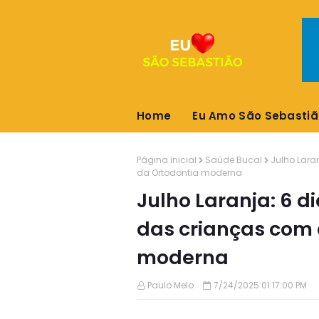
Home
Eu Amo São Sebastiã
Página inicial
Saúde Bucal
Julho Lara
da Ortodontia moderna
Julho Laranja: 6 d
das crianças com 
moderna
Paulo Melo
7/24/2025 01:17:00 PM