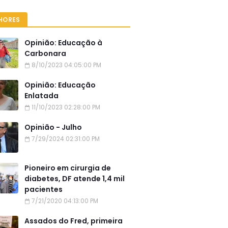
HORES
Opinião: Educação à
Carbonara
8/10/2023 04:05:00 PM
Opinião: Educação
Enlatada
11/10/2023 02:28:00 PM
Opinião - Julho
7/29/2024 02:31:00 PM
Pioneiro em cirurgia de
diabetes, DF atende 1,4 mil
pacientes
7/21/2020 04:13:00 PM
Assados do Fred, primeira