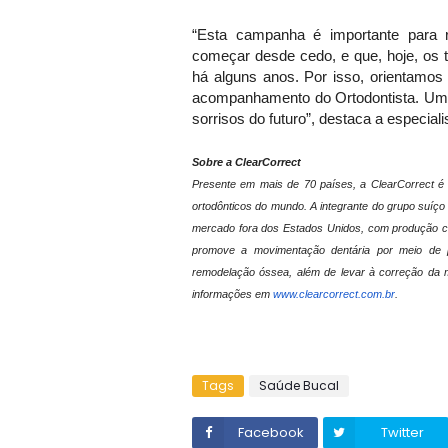
“Esta campanha é importante para
começar desde cedo, e que, hoje, os 
há alguns anos. Por isso, orientamos
acompanhamento do Ortodontista. Um d
sorrisos do futuro”, destaca a especiali
Sobre a ClearCorrect
Presente em mais de 70 países, a ClearCorrect é 
ortodônticos do mundo. A integrante do grupo suíço
mercado fora dos Estados Unidos, com produção co
promove a movimentação dentária por meio de p
remodelação óssea, além de levar à correção da m
informações em
www.clearcorrect.com.br
.
Tags
Saúde Bucal
Facebook
Twitter