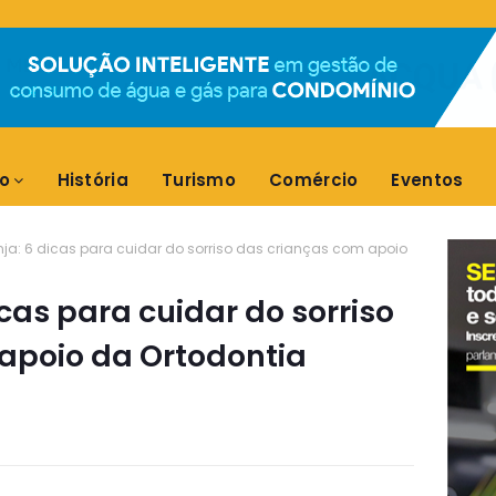
o
História
Turismo
Comércio
Eventos
nja: 6 dicas para cuidar do sorriso das crianças com apoio
icas para cuidar do sorriso
apoio da Ortodontia