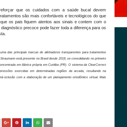
 reforçar que os cuidados com a saúde bucal devem
tratamentos são mais confortáveis e tecnológicos do que
 que os pais fiquem atentos aos sinais e contem com o
iagnóstico precoce pode fazer toda a diferença para os
sta.
uma das principais marcas de alinhadores transparentes para tratamentos
 Straumann está presente no Brasil desde 2018, se consolidando no primeiro
ncentrada em fábrica própria em Curitiba (PR). O sistema da ClearCorrect
ressões exercidas em determinadas regiões da arcada, resultando na
á-oclusão com a elaboração de um planejamento ortodôntico virtual. Mais