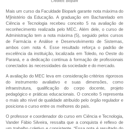
Créditos: Biopark
Mais um curso da Faculdade Biopark garante nota máxima do
M]inistério da Educação. A graduação em Bacharelado em
Ciência e Tecnologia recebeu conceito 5 na avaliação de
reconhecimento realizada pelo MEC. Além dele, o curso de
Administração tem a nota máxima (5), seguido pelos cursos
de Farmácia e Análise e Desenvolvimento de Sistemas,
ambos com nota 4. Esse resultado reforça o padrão de
excelência da instituição, localizada em Toledo, no Oeste do
Paraná, e a dedicação contínua à formação de profissionais
conectados às necessidades da sociedade e do mercado.
A avaliação do MEC leva em consideração critérios rigorosos
do instrumento avaliativo e suas dimensões, como
infraestrutura, qualificação do corpo docente, projeto
pedagógico e práticas educacionais. O conceito 5 representa
o mais alto nível de qualidade atribuído pelo órgão regulador e
posiciona o curso entre os melhores do país.
O professor e coordenador do curso em Ciência e Tecnologia,
Vander Fábio Silveira, ressalta que a conquista é reflexo de
um trabalho coletivo e consistente. “Essa nota é resultado do