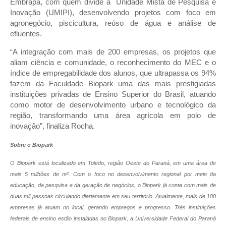
Embrapa, com quem divide a Unidade Mista de Pesquisa e
Inovação (UMIPI), desenvolvendo projetos com foco em
agronegócio, piscicultura, reúso de água e análise de
efluentes.
“A integração com mais de 200 empresas, os projetos que
aliam ciência e comunidade, o reconhecimento do MEC e o
índice de empregabilidade dos alunos, que ultrapassa os 94%
fazem da Faculdade Biopark uma das mais prestigiadas
instituições privadas de Ensino Superior do Brasil, atuando
como motor de desenvolvimento urbano e tecnológico da
região, transformando uma área agrícola em polo de
inovação”, finaliza Rocha.
Sobre o
Biopark
O
Biopark
está localizado em Toledo, região Oeste do Paraná, em uma área de
mais 5 milhões de m². Com o foco no desenvolvimento regional por meio da
educação, da pesquisa e da geração de negócios, o
Biopark
já conta com mais de
duas mil pessoas circulando diariamente em seu território. Atualmente, mais de 180
empresas já atuam no local, gerando empregos e progresso. Três instituições
federais de ensino estão instaladas no
Biopark
, a Universidade Federal do Paraná