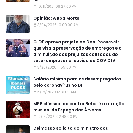
10/11/2021 06:27:00 PM
Opinião: A Boa Morte
3/04/2026 10:09:00 AM
CLDF aprova projeto do Dep. Roosevelt
que visa a preservação de empregos e a
diminuição dos prejuízos causados ao
setor empresarial devido ao COVID19
3/26/2020 11:55:00 PM
Salário mínimo para os desempregados
pelo coronavírus no DF
5/18/2020 12:31:00 AM
MPB clássica do cantor Bebel é a atração
musical do Espaço das Árvores
12/14/2021 02:48:00 PM
Delmasso solicita ao ministro das