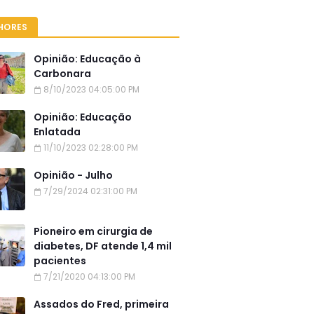
HORES
Opinião: Educação à
Carbonara
8/10/2023 04:05:00 PM
Opinião: Educação
Enlatada
11/10/2023 02:28:00 PM
Opinião - Julho
7/29/2024 02:31:00 PM
Pioneiro em cirurgia de
diabetes, DF atende 1,4 mil
pacientes
7/21/2020 04:13:00 PM
Assados do Fred, primeira