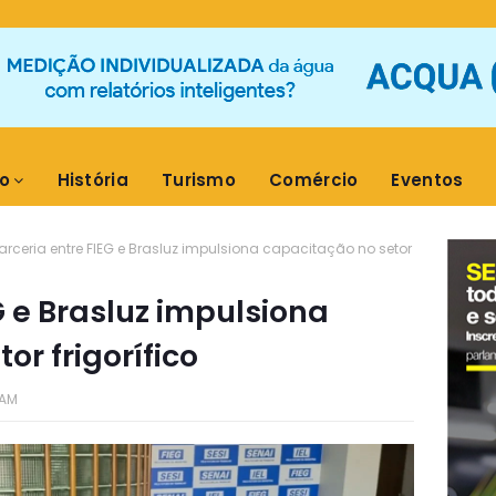
o
História
Turismo
Comércio
Eventos
arceria entre FIEG e Brasluz impulsiona capacitação no setor
G e Brasluz impulsiona
or frigorífico
 AM