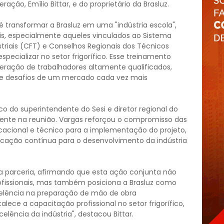
ção, Emílio Bittar, e do proprietário da Brasluz.
é transformar a Brasluz em uma "indústria escola",
iais, especialmente aqueles vinculados ao Sistema
triais (CFT) e Conselhos Regionais dos Técnicos
specializar no setor frigorífico. Esse treinamento
ração de trabalhadores altamente qualificados,
 e desafios de um mercado cada vez mais
ico do superintendente do Sesi e diretor regional do
esente na reunião. Vargas reforçou o compromisso das
acional e técnico para a implementação do projeto,
ficação contínua para o desenvolvimento da indústria
 da parceria, afirmando que esta ação conjunta não
fissionais, mas também posiciona a Brasluz como
elência na preparação de mão de obra
alece a capacitação profissional no setor frigorífico,
elência da indústria", destacou Bittar.