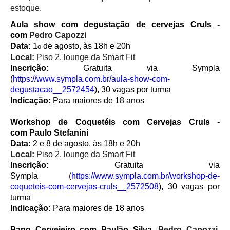
estoque.
Aula show com degustação de cervejas Cruls -
com
Pedro Capozzi
Data:
1
de agosto, às 18h e 20h
o
Local:
Piso 2, lounge da Smart Fit
Inscrição:
Gratuita via Sympla
(
https://www.sympla.com.br/aula-show-com-
degustacao__2572454
), 30 vagas por turma
Indicação:
Para maiores de 18 anos
Workshop de Coquetéis com Cervejas
Cruls -
com
Paulo Stefanini
Data:
2 e 8 de agosto, às 18h e 20h
Local:
Piso 2, lounge da Smart Fit
Inscrição:
Gratuita via
Sympla
(
https://www.sympla.com.br/workshop-de-
coqueteis-com-cervejas-cruls__2572508
), 30 vagas por
turma
Indicação:
Para maiores de 18 anos
Papo Cervejeiro com Paulão Silva,
Pedro Capozzi,