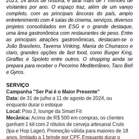
2023, 14 anos de história, e atrai mais de 7 milhões de
visitantes por ano. O espaço traz, além de um varejo
completo, com as principais âncoras do país, amplo
entretenimento com 4 salas de cinema, serviços, diversos
projetos consolidados em ESG e o grande destaque,
uma área gastronômica com restaurantes de peso. Entre
as principais atrações gastronômicas, destacam-se o
João Brasileiro, Taverna Vinking, Mania do Churrasco e
claro, grandes opções de fast food, como Burger King,
Giraffas e Spoleto entre outros. O shopping ainda se
prepara para receber o Pecorino Mediterrâneo, Taco Bell
e Gyros.
SERVIÇO
Campanha "Ser Pai é o Maior Presente"
Data:
de 31 de julho a 11 de agosto de 2024, ou
enquanto durar o estoque
Local:
Piso 2, lounge da Smart Fit
Mecânica:
Acima de R$ 500 em compras, os clientes
ganham 1 kit com 2 rótulos de cerveja artesanal Cruls
(Ipa e Hop Lager). Promoção válida para maiores de 18
anos, limitado a 1 brinde por CPF. Enquanto durar o