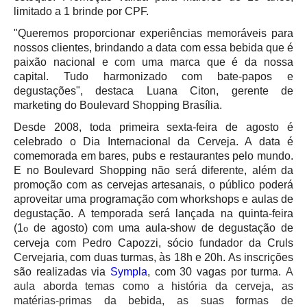
limitado a 1 brinde por CPF.
"Queremos proporcionar experiências memoráveis para
nossos clientes, brindando a data com essa bebida que é
paixão nacional e com uma marca que é da nossa
capital. Tudo harmonizado com bate-papos e
degustações", destaca Luana Citon, gerente de
marketing do Boulevard Shopping Brasília.
Desde 2008, toda primeira sexta-feira de agosto é
celebrado o Dia Internacional da Cerveja. A data é
comemorada em bares, pubs e restaurantes pelo mundo.
E no Boulevard Shopping não será diferente, além da
promoção com as cervejas artesanais, o público poderá
aproveitar uma programação com whorkshops e aulas de
degustação. A temporada será lançada na quinta-feira
(1
de agosto) com uma aula-show de degustação de
o
cerveja com Pedro Capozzi, sócio fundador da Cruls
Cervejaria, com duas turmas, às 18h e 20h. As inscrições
são realizadas via
Sympla
, com 30 vagas por turma.
A
aula aborda temas como a história da cerveja, as
matérias-primas da bebida, as suas formas de