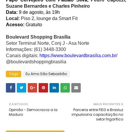
Suzane Bernardes e Charles Pinheiro
Data:
9 de agosto, às 19h
Local:
Piso 2, lounge da Smart Fit
Acesso:
Gratuito
Boulevard Shopping Brasília
Setor Terminal Norte, Conj J - Asa Norte
Informações: (61) 3448-3300
Canais digitais:
https://www.boulevardbrasilia.com.br/
@boulevardshoppingbrasilia
Tags
Eu Amo São Sebastião
ANTIGOS
MAIS RECENTES
Opinião - Democracia a la
Parceria entre FIEG e Brasluz
Maduro
impulsiona capacitação no
setor frigorífico