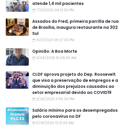
atende 1,4 mil pacientes
7/21/2020 04:13:00 PM
Assados do Fred, primeira parrilla de rua
de Brasília, inaugura restaurante na 302
Sul
10/11/2021 06:27:00 PM
Opinião: A Boa Morte
3/04/2026 10:09:00 AM
CLDF aprova projeto do Dep. Roosevelt
que visa a preservação de empregos e a
diminuição dos prejuízos causados ao
setor empresarial devido ao COVID19
3/26/2020 11:55:00 PM
Salário mínimo para os desempregados
pelo coronavírus no DF
5/18/2020 12:31:00 AM