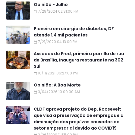
Opinião - Julho
7/29/2024 02:31:00 PM
Pioneiro em cirurgia de diabetes, DF
atende 1,4 mil pacientes
7/21/2020 04:13:00 PM
Assados do Fred, primeira parrilla de rua
de Brasília, inaugura restaurante na 302
Sul
10/11/2021 06:27:00 PM
Opinião: A Boa Morte
3/04/2026 10:09:00 AM
CLDF aprova projeto do Dep. Roosevelt
que visa a preservação de empregos e a
diminuição dos prejuízos causados ao
setor empresarial devido ao COVID19
3/26/2020 11:55:00 PM