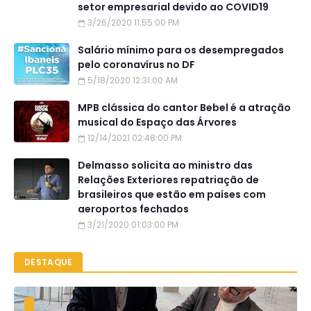
setor empresarial devido ao COVID19
3/26/2020 11:55:00 PM
Salário mínimo para os desempregados
pelo coronavírus no DF
5/18/2020 12:31:00 AM
MPB clássica do cantor Bebel é a atração
musical do Espaço das Árvores
12/14/2021 02:48:00 PM
Delmasso solicita ao ministro das
Relações Exteriores repatriação de
brasileiros que estão em países com
aeroportos fechados
3/21/2020 01:03:00 PM
DESTAQUE