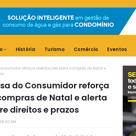
o
História
Turismo
Comércio
Eventos
Consumidor reforça orientações para compras de Natal e
zos
esa do Consumidor reforça
compras de Natal e alerta
e direitos e prazos
:28:00 AM