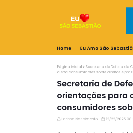
Home
Eu Amo São Sebastiã
Página inicial
Secretaria de Defesa do 
alerta consumidores sobre direitos e pra
Secretaria de Def
orientações para 
consumidores sobr
Larissa Nascimento
12/22/2025 08