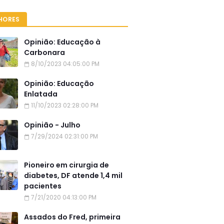
HORES
Opinião: Educação à
Carbonara
8/10/2023 04:05:00 PM
Opinião: Educação
Enlatada
11/10/2023 02:28:00 PM
Opinião - Julho
7/29/2024 02:31:00 PM
Pioneiro em cirurgia de
diabetes, DF atende 1,4 mil
pacientes
7/21/2020 04:13:00 PM
Assados do Fred, primeira