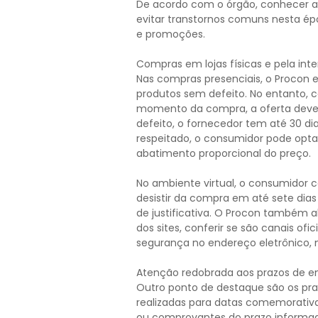
De acordo com o órgão, conhecer a
evitar transtornos comuns nesta é
e promoções.
Compras em lojas físicas e pela inte
Nas compras presenciais, o Procon es
produtos sem defeito. No entanto, c
momento da compra, a oferta deve 
defeito, o fornecedor tem até 30 dia
respeitado, o consumidor pode optar
abatimento proporcional do preço.
No ambiente virtual, o consumidor 
desistir da compra em até sete dia
de justificativa. O Procon também a
dos sites, conferir se são canais of
segurança no endereço eletrônico, m
Atenção redobrada aos prazos de e
Outro ponto de destaque são os pr
realizadas para datas comemorativas
ou comprovantes do prazo informa