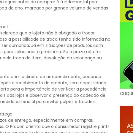
s regras antes de comprar é fundamental para
poca do ano, marcada por grande volume de vendas
rnet
clarece que o lojista não é obrigado a trocar
aso a possibilidade de troca tenha sido informada no
ser cumprida. Já em situações de produtos com
s para solucionar o problema. Se o prazo não for
 pela troca do item, devolução do valor pago ou
conta com o direito de arrependimento, podendo
s após o recebimento do produto, sem necessidade
lerta para a importância de verificar a procedência
CLIQU
iciais das lojas e observar a presença do cadeado de
edida essencial para evitar golpes e fraudes.
ntrega
azos de entrega, especialmente em compras
. O Procon orienta que o consumidor registre prints
do no momento da compra, pois esses documentos