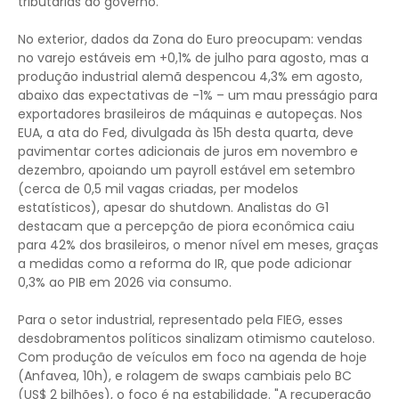
tributárias do governo.
No exterior, dados da Zona do Euro preocupam: vendas
no varejo estáveis em +0,1% de julho para agosto, mas a
produção industrial alemã despencou 4,3% em agosto,
abaixo das expectativas de -1% – um mau presságio para
exportadores brasileiros de máquinas e autopeças. Nos
EUA, a ata do Fed, divulgada às 15h desta quarta, deve
pavimentar cortes adicionais de juros em novembro e
dezembro, apoiando um payroll estável em setembro
(cerca de 0,5 mil vagas criadas, per modelos
estatísticos), apesar do shutdown. Analistas do G1
destacam que a percepção de piora econômica caiu
para 42% dos brasileiros, o menor nível em meses, graças
a medidas como a reforma do IR, que pode adicionar
0,3% ao PIB em 2026 via consumo.
Para o setor industrial, representado pela FIEG, esses
desdobramentos políticos sinalizam otimismo cauteloso.
Com produção de veículos em foco na agenda de hoje
(Anfavea, 10h), e rolagem de swaps cambiais pelo BC
(US$ 2 bilhões), o foco é na estabilidade. "A recuperação