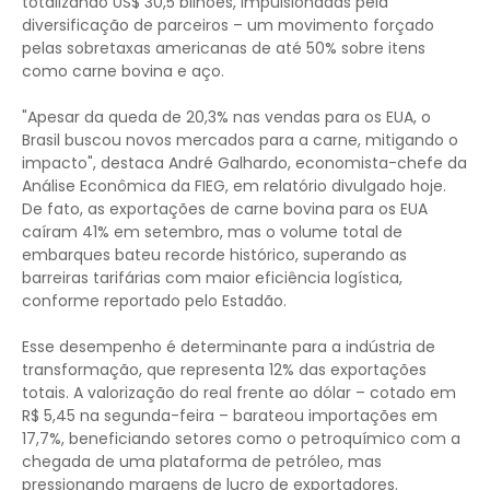
totalizando US$ 30,5 bilhões, impulsionadas pela
diversificação de parceiros – um movimento forçado
pelas sobretaxas americanas de até 50% sobre itens
como carne bovina e aço.
"Apesar da queda de 20,3% nas vendas para os EUA, o
Brasil buscou novos mercados para a carne, mitigando o
impacto", destaca André Galhardo, economista-chefe da
Análise Econômica da FIEG, em relatório divulgado hoje.
De fato, as exportações de carne bovina para os EUA
caíram 41% em setembro, mas o volume total de
embarques bateu recorde histórico, superando as
barreiras tarifárias com maior eficiência logística,
conforme reportado pelo Estadão.
Esse desempenho é determinante para a indústria de
transformação, que representa 12% das exportações
totais. A valorização do real frente ao dólar – cotado em
R$ 5,45 na segunda-feira – barateou importações em
17,7%, beneficiando setores como o petroquímico com a
chegada de uma plataforma de petróleo, mas
pressionando margens de lucro de exportadores.