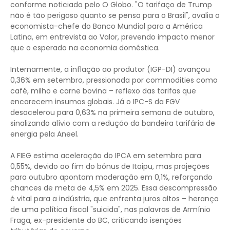
conforme noticiado pelo O Globo. "O tarifaço de Trump
não é tão perigoso quanto se pensa para o Brasil", avalia o
economista-chefe do Banco Mundial para a América
Latina, em entrevista ao Valor, prevendo impacto menor
que o esperado na economia doméstica.
Internamente, a inflação ao produtor (IGP-DI) avançou
0,36% em setembro, pressionada por commodities como
café, milho e carne bovina – reflexo das tarifas que
encarecem insumos globais. Já o IPC-S da FGV
desacelerou para 0,63% na primeira semana de outubro,
sinalizando alívio com a redução da bandeira tarifária de
energia pela Aneel.
A FIEG estima aceleração do IPCA em setembro para
0,55%, devido ao fim do bônus de Itaipu, mas projeções
para outubro apontam moderação em 0,1%, reforçando
chances de meta de 4,5% em 2025. Essa descompressão
é vital para a indústria, que enfrenta juros altos – herança
de uma política fiscal "suicida", nas palavras de Armínio
Fraga, ex-presidente do BC, criticando isenções