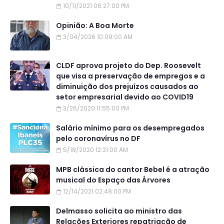
10/11/2021 06:27:00 PM
Opinião: A Boa Morte
3/04/2026 10:09:00 AM
CLDF aprova projeto do Dep. Roosevelt
que visa a preservação de empregos e a
diminuição dos prejuízos causados ao
setor empresarial devido ao COVID19
3/26/2020 11:55:00 PM
Salário mínimo para os desempregados
pelo coronavírus no DF
5/18/2020 12:31:00 AM
MPB clássica do cantor Bebel é a atração
musical do Espaço das Árvores
12/14/2021 02:48:00 PM
Delmasso solicita ao ministro das
Relações Exteriores repatriação de