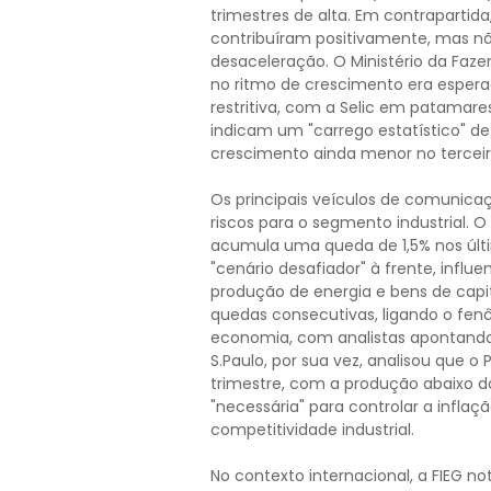
trimestres de alta. Em contrapartid
contribuíram positivamente, mas nã
desaceleração. O Ministério da Faz
no ritmo de crescimento era esperad
restritiva, com a Selic em patamare
indicam um "carrego estatístico" de
crescimento ainda menor no terceir
Os principais veículos de comunicaç
riscos para o segmento industrial. 
acumula uma queda de 1,5% nos úl
"cenário desafiador" à frente, infl
produção de energia e bens de capit
quedas consecutivas, ligando o fen
economia, com analistas apontando 
S.Paulo, por sua vez, analisou que o 
trimestre, com a produção abaixo do
"necessária" para controlar a infl
competitividade industrial.
No contexto internacional, a FIEG not