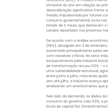
Estatística (IBGE). O Produto Inter
trimestre do ano em relação ao pr
desaceleração significativa frente ao
freada, impulsionada por fatores c
consumo governamental, ecoa nas an
Estado de S. Paulo, que destacam o 
cenário desafiador nos próximos me
De acordo com a análise econômica 
(FIEG), divulgada em 3 de setembro
sustentado principalmente pelos serv
com ressalvas críticas. No setor ind
exclusivamente pela indústria extra
de transformação recuou 0,5% – o s
uma vulnerabilidade estrutural, agr
entre junho e julho, marcando qua
ano até julho, a indústria avança a
sinalizando um arrefecimento que
Pelo lado da demanda, os dados do
consumo do governo caiu 0,6%, a pr
bruta de capital fixo (investiment