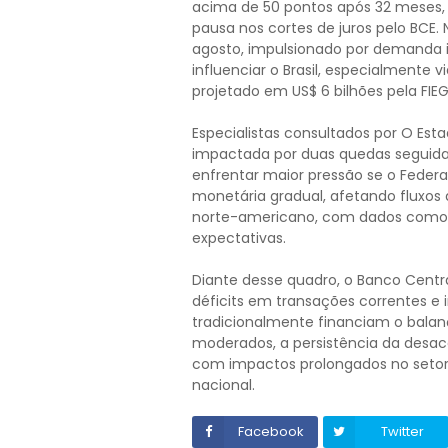
acima de 50 pontos após 32 meses, 
pausa nos cortes de juros pelo BCE. 
agosto, impulsionado por demanda i
influenciar o Brasil, especialmente 
projetado em US$ 6 bilhões pela FIE
Especialistas consultados por O Estad
impactada por duas quedas seguidas
enfrentar maior pressão se o Federal
monetária gradual, afetando fluxos
norte-americano, com dados como o p
expectativas.
Diante desse quadro, o Banco Centr
déficits em transações correntes e 
tradicionalmente financiam o bala
moderados, a persistência da desace
com impactos prolongados no setor i
nacional.
Facebook
Twitter