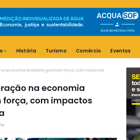
o
História
Turismo
Comércio
Eventos
 na economia brasileira ganham força, com impactos
leração na economia
 força, com impactos
ia
 PM