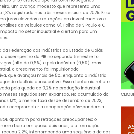
no Bruto (PIB) cresceu apenas 0,4% no segundo
imeiro, um avanço modesto que representa uma
 1,3% registrado nos três meses iniciais de 2025. Essa
omo juros elevados e retrações em investimentos e
álises de veículos como G1, Folha de S.Paulo e O
impacto no setor industrial e alertam para um
ses.
da Federação das Indústrias do Estado de Goiás
, o desempenho do PIB no segundo trimestre foi
iços (alta de 0,6%) e pela indústria (0,5%), mas
ustrial, o crescimento foi impulsionado
tiva, que avançou mais de 5%, enquanto a indústria
egundo declínio consecutivo. Essa dicotomia reflete
avada pela queda de 0,2% na produção industrial
tro meses seguidos sem expansão. No acumulado do
CLIQU
penas 1,1%, a menor taxa desde dezembro de 2023,
 pode comprometer a recuperação pós-pandemia.
 IBGE apontam para retrações preocupantes: o
imeira baixa em quase dois anos, e a formação
os) recuou 2,2%, interrompendo uma sequência de dez