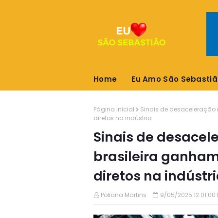
Home
Eu Amo São Sebastiã
Página inicial
Sinais de desaceleração
diretos na indústria
Sinais de desace
brasileira ganham
diretos na indústr
Poliana Martins
9/05/2025 12:01:00