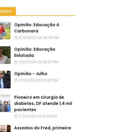
HORES
Opinião: Educação à
Carbonara
8/10/2023 04:05:00 PM
Opinião: Educação
Enlatada
11/10/2023 02:28:00 PM
Opinião - Julho
7/29/2024 02:31:00 PM
Pioneiro em cirurgia de
diabetes, DF atende 1,4 mil
pacientes
7/21/2020 04:13:00 PM
Assados do Fred, primeira