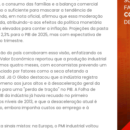
a, o consumo das famílias e a balança comercial
o o suficiente para mascarar a tendência de
enda, em nota oficial, afirmou que essa moderação
a, atribuindo-a aos efeitos da política monetária
s elevados para conter a inflação. Projeções da pasta
 2,3% para o PIB de 2025, mas com expectativa de
o trimestre.
ão do país corroboram essa visão, enfatizando os
O Valor Econômico reportou que a produção industrial
timos quatro meses, com economistas prevendo um
uenciado por fatores como a seca afetando a
al. Já O Globo destacou que a indústria registra
ômeno aos juros altos e à desaceleração geral da
para uma "perda de tração" no PIB. A Folha de
PIB da indústria já havia recuado no primeiro
s níveis de 2013, e que a desaceleração atual é
ação, embora imponha custos ao emprego e à
a sinais mistos: na Europa, o PMI industrial voltou