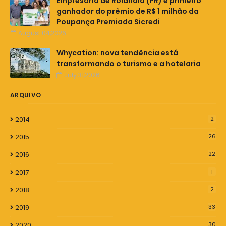
Empresário de Rolândia (PR) é primeiro
ganhador do prêmio de R$ 1 milhão da
Poupança Premiada Sicredi
August 04,2026
Whycation: nova tendência está
transformando o turismo e a hotelaria
July 31,2026
ARQUIVO
2014
2
2015
26
2016
22
2017
1
2018
2
2019
33
2020
30