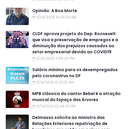
Opinião: A Boa Morte
3/04/2026 10:09:00 AM
CLDF aprova projeto do Dep. Roosevelt
que visa a preservação de empregos e a
diminuição dos prejuízos causados ao
setor empresarial devido ao COVID19
3/26/2020 11:55:00 PM
Salário mínimo para os desempregados
pelo coronavírus no DF
5/18/2020 12:31:00 AM
MPB clássica do cantor Bebel é a atração
musical do Espaço das Árvores
12/14/2021 02:48:00 PM
Delmasso solicita ao ministro das
Relações Exteriores repatriação de