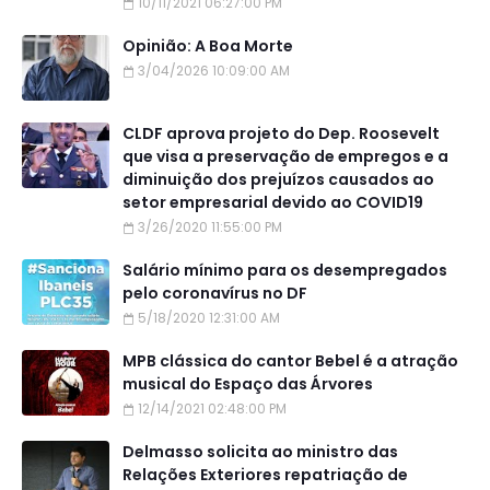
10/11/2021 06:27:00 PM
Opinião: A Boa Morte
3/04/2026 10:09:00 AM
CLDF aprova projeto do Dep. Roosevelt
que visa a preservação de empregos e a
diminuição dos prejuízos causados ao
setor empresarial devido ao COVID19
3/26/2020 11:55:00 PM
Salário mínimo para os desempregados
pelo coronavírus no DF
5/18/2020 12:31:00 AM
MPB clássica do cantor Bebel é a atração
musical do Espaço das Árvores
12/14/2021 02:48:00 PM
Delmasso solicita ao ministro das
Relações Exteriores repatriação de