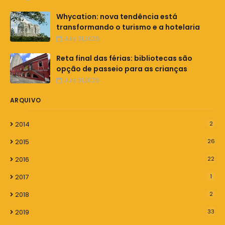
Whycation: nova tendência está
transformando o turismo e a hotelaria
July 31,2026
Reta final das férias: bibliotecas são
opção de passeio para as crianças
July 31,2026
ARQUIVO
2014
2
2015
26
2016
22
2017
1
2018
2
2019
33