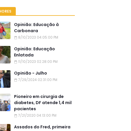
HORES
Opinião: Educação à
Carbonara
8/10/2023 04:05:00 PM
Opinião: Educação
Enlatada
11/10/2023 02:28:00 PM
Opinião - Julho
7/29/2024 02:31:00 PM
Pioneiro em cirurgia de
diabetes, DF atende 1,4 mil
pacientes
7/21/2020 04:13:00 PM
Assados do Fred, primeira