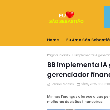
Home
Eu Amo São Sebastiã
Página inicial
BB implementa IA generat
BB implementa IA
gerenciador finan
Poliana Martins
6/09/2025 06:50:0
Minhas Finanças oferece dicas per
melhores decisões financeiras