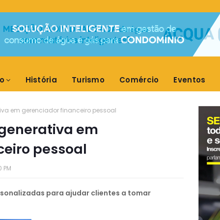
o
História
Turismo
Comércio
Eventos
iva em gerenciador financeiro pessoal
 generativa em
ceiro pessoal
0 PM
sonalizadas para ajudar clientes a tomar