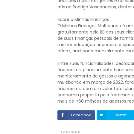
decisões mais inteligentes e consci
afirma Rodrigo Vasconcelos, diretor 
Sobre o Minhas Finanças
O Minhas Finanças Multibanco é uma
gratuitamente pelo BB aos seus cli
de suas finanças pessoais de forma
melhor educação financeira e ajuda
eficaz, auxiliando mensalmente mais
Entre suas funcionalidades, desta
financeiros, planejamento financeiro
monitoramento de gastos e agenda 
multibanco em março de 2022, fora
financeiros, com um valor total pla
economia proposta pela ferramenta d
mais de 460 milhões de acessos real
Facebook
Twitter
ANTIGOS