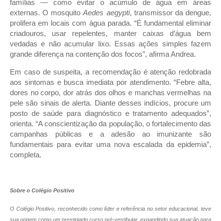
famílias — como evitar o acúmulo de água em áreas
externas. O mosquito
Aedes aegypti
, transmissor da dengue,
prolifera em locais com água parada. “É fundamental eliminar
criadouros, usar repelentes, manter caixas d’água bem
vedadas e não acumular lixo. Essas ações simples fazem
grande diferença na contenção dos focos”, afirma Andrea.
Em caso de suspeita, a recomendação é atenção redobrada
aos sintomas e busca imediata por atendimento. “Febre alta,
dores no corpo, dor atrás dos olhos e manchas vermelhas na
pele são sinais de alerta. Diante desses indícios, procure um
posto de saúde para diagnóstico e tratamento adequados”,
orienta. “A conscientização da população, o fortalecimento das
campanhas públicas e a adesão ao imunizante são
fundamentais para evitar uma nova escalada da epidemia”,
completa.
Sobre o Colégio Positivo
O Colégio Positivo, reconhecido como líder e referência no setor educacional, teve
sua origem como um prestigiado curso pré-vestibular,
expandindo sua atuação para