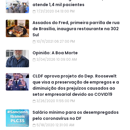
atende 1,4 mil pacientes
7/21/2020 04:13:00 PM
Assados do Fred, primeira parrilla de rua
de Brasília, inaugura restaurante na 302
Sul
10/11/2021 06:27:00 PM
Opinião: A Boa Morte
3/04/2026 10:09:00 AM
CLDF aprova projeto do Dep. Roosevelt
que visa a preservação de empregos e a
diminuição dos prejuízos causados ao
setor empresarial devido ao COVID19
3/26/2020 11:55:00 PM
Salário mínimo para os desempregados
pelo coronavírus no DF
5/18/2020 12:31:00 AM