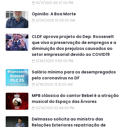
10/11/2021 06:27:00 PM
Opinião: A Boa Morte
3/04/2026 10:09:00 AM
CLDF aprova projeto do Dep. Roosevelt
que visa a preservação de empregos e a
diminuição dos prejuízos causados ao
setor empresarial devido ao COVID19
3/26/2020 11:55:00 PM
Salário mínimo para os desempregados
pelo coronavírus no DF
5/18/2020 12:31:00 AM
MPB clássica do cantor Bebel é a atração
musical do Espaço das Árvores
12/14/2021 02:48:00 PM
Delmasso solicita ao ministro das
Relações Exteriores repatriação de