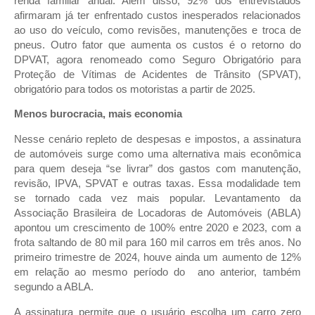
renda familiar anual. Além disso, 92% dos entrevistados
afirmaram já ter enfrentado custos inesperados relacionados
ao uso do veículo, como revisões, manutenções e troca de
pneus. Outro fator que aumenta os custos é o retorno do
DPVAT, agora renomeado como Seguro Obrigatório para
Proteção de Vítimas de Acidentes de Trânsito (SPVAT),
obrigatório para todos os motoristas a partir de 2025.
Menos burocracia, mais economia
Nesse cenário repleto de despesas e impostos, a assinatura
de automóveis surge como uma alternativa mais econômica
para quem deseja “se livrar” dos gastos com manutenção,
revisão, IPVA, SPVAT e outras taxas. Essa modalidade tem
se tornado cada vez mais popular. Levantamento da
Associação Brasileira de Locadoras de Automóveis (ABLA)
apontou um crescimento de 100% entre 2020 e 2023, com a
frota saltando de 80 mil para 160 mil carros em três anos. No
primeiro trimestre de 2024, houve ainda um aumento de 12%
em relação ao mesmo período do ano anterior, também
segundo a ABLA.
A assinatura permite que o usuário escolha um carro zero