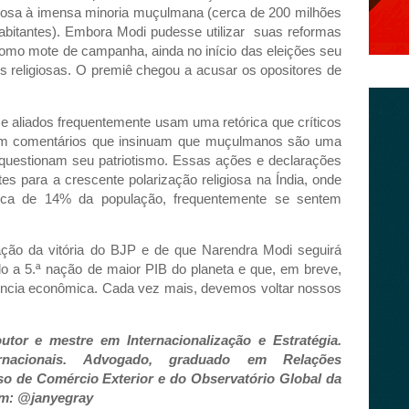
giosa à imensa minoria muçulmana (cerca de 200 milhões
habitantes). Embora Modi pudesse utilizar suas reformas
omo mote de campanha, ainda no início das eleições seu
es religiosas. O premiê chegou a acusar os opositores de
o e aliados frequentemente usam uma retórica que críticos
 com comentários que insinuam que muçulmanos são uma
questionam seu patriotismo. Essas ações e declarações
es para a crescente polarização religiosa na Índia, onde
rca de 14% da população, frequentemente se sentem
ção da vitória do BJP e de que Narendra Modi seguirá
 a 5.ª nação de maior PIB do planeta e que, em breve,
ncia econômica. Cada vez mais, devemos voltar nossos
tor e mestre em Internacionalização e Estratégia.
ernacionais. Advogado, graduado em Relações
so de Comércio Exterior e do Observatório Global da
am: @janyegray