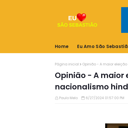
Home
Eu Amo São Sebastiã
Página inicial
Opinião - A maior eleiçã
Opinião - A maior
nacionalismo hin
Paulo Melo
6/27/2024 01:57:00 PM