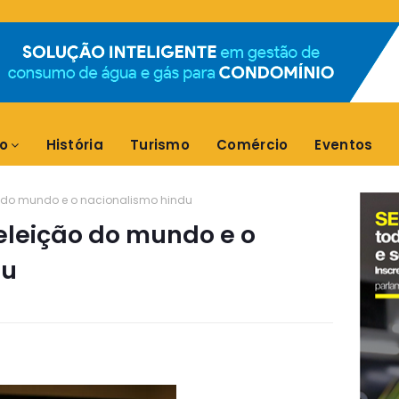
o
História
Turismo
Comércio
Eventos
o do mundo e o nacionalismo hindu
 eleição do mundo e o
du