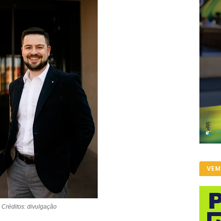
VEM
Créditos: divulgação