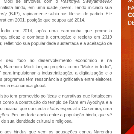
xa, Modi se envolveu com o
Rashtriya Swayamsevak
alista hindu, em uma idade jovem. Tendo iniciado sua
arty
(BJP), rapidamente subiu nas fileiras do partido. Ele
rat em 2001, posição que ocupou até 2014.
 da Índia em 2014, após uma campanha que prometia
nça eficaz e combate à corrupção; e reeleito em 2019
refletindo sua popularidade sustentada e a aceitação de
or seu foco no desenvolvimento econômico e na
na, Narendra Modi lançou projetos como "Make in India",
" para impulsionar a industrialização, a digitalização e o
 programas têm ressonância significativa entre eleitores
ência econômica global.
stro tem promovido políticas e narrativas que fortalecem
ativas como a construção do templo de Ram em Ayodhya e a
ão indiana, que concedia
status
especial à Caxemira, uma
ções têm um forte apelo entre a população hindu, que vê
 sua identidade cultural e religiosa.
lo aos hindus que vem as acusações contra Narendra