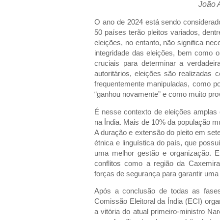
João 
O ano de 2024 está sendo considerado
50 países terão pleitos variados, dent
eleições, no entanto, não significa n
integridade das eleições, bem como o
cruciais para determinar a verdade
autoritários, eleições são realizada
frequentemente manipuladas, como po
“ganhou novamente” e como muito pro
É nesse contexto de eleições amplas q
na Índia. Mais de 10% da população mu
A duração e extensão do pleito em set
étnica e linguística do país, que possu
uma melhor gestão e organização. E
conflitos como a região da Caxemira
forças de segurança para garantir uma 
Após a conclusão de todas as fases
Comissão Eleitoral da Índia (ECI) org
a vitória do atual primeiro-ministro 