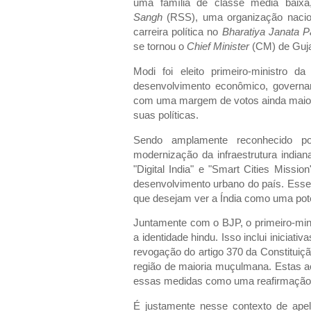
uma família de classe média bai
Sangh
(RSS), uma organização nacion
carreira política no
Bharatiya Janata P
se tornou o
Chief Minister
(CM) de Guja
Modi foi eleito primeiro-ministro
desenvolvimento econômico, governa
com uma margem de votos ainda maior, 
suas políticas.
Sendo amplamente reconhecido p
modernização da infraestrutura india
"Digital India" e "Smart Cities Mission
desenvolvimento urbano do país. Esses
que desejam ver a Índia como uma pot
Juntamente com o BJP, o primeiro-mini
a identidade hindu. Isso inclui inici
revogação do artigo 370 da Constituiç
região de maioria muçulmana. Estas a
essas medidas como uma reafirmação de
É justamente nesse contexto de ape