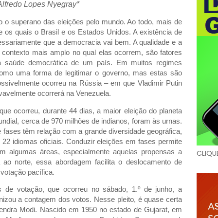
Alfredo Lopes Nyegray*
 o superano das eleições pelo mundo. Ao todo, mais de
re os quais o Brasil e os Estados Unidos. A existência de
ecessariamente que a democracia vai bem. A qualidade e a
 contexto mais amplo no qual elas ocorrem, são fatores
ira saúde democrática de um país. Em muitos regimes
s como uma forma de legitimar o governo, mas estas são
ssivelmente ocorreu na Rússia – em que Vladimir Putin
vavelmente ocorrerá na Venezuela.
ue ocorreu, durante 44 dias, a maior eleição do planeta
ndial, cerca de 970 milhões de indianos, foram às urnas.
e fases têm relação com a grande diversidade geográfica,
i 22 idiomas oficiais. Conduzir eleições em fases permite
m algumas áreas, especialmente aquelas propensas a
CLIQU
 ao norte, essa abordagem facilita o deslocamento de
votação pacífica.
 de votação, que ocorreu no sábado, 1.º de junho, a
anizou a contagem dos votos. Nesse pleito, é quase certa
Narendra Modi. Nascido em 1950 no estado de Gujarat, em