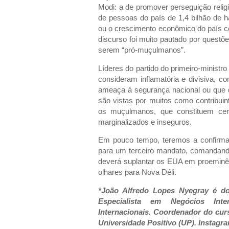
Modi: a de promover perseguição reli
de pessoas do país de 1,4 bilhão de 
ou o crescimento econômico do país c
discurso foi muito pautado por questõ
serem “pró-muçulmanos”.
Líderes do partido do primeiro-ministr
consideram inflamatória e divisiva,
ameaça à segurança nacional ou que 
são vistas por muitos como contribuint
os muçulmanos, que constituem ce
marginalizados e inseguros.
Em pouco tempo, teremos a confirma
para um terceiro mandato, comandando
deverá suplantar os EUA em proeminê
olhares para Nova Déli.
*João Alfredo Lopes Nyegray é dou
Especialista em Negócios Int
Internacionais. Coordenador do cur
Universidade Positivo (UP). Instagr