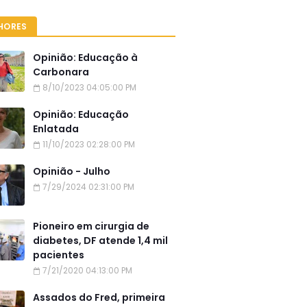
HORES
Opinião: Educação à
Carbonara
8/10/2023 04:05:00 PM
Opinião: Educação
Enlatada
11/10/2023 02:28:00 PM
Opinião - Julho
7/29/2024 02:31:00 PM
Pioneiro em cirurgia de
diabetes, DF atende 1,4 mil
pacientes
7/21/2020 04:13:00 PM
Assados do Fred, primeira