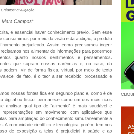
Créditos: divulgação
Mara Campos*
rita, é essencial haver conhecimento prévio. Sem esse
ue consumimos por meio da visão e da audição, o produto
finamento prejudicado. Assim como precisamos ingerir
 precisamos nos alimentar de informações para podermos
imentos quanto nossos sentimentos e pensamentos.
fontes que supram nossas carências e, no caso, da
podem vir de forma física, virtual, por meio de texto
alece, de fato, é o teor a ser recebido, processado e
mos nossas fontes fica em segundo plano e, como é de
CLIQU
o digital ou físico, permanece como um dos mais ricos
ue analisar qual tipo de “alimento” é mais saudável e
s representações em movimento, com aplicativos que
ntas para ampliação do conhecimento simultaneamente à
as. A comunidade científica e tecnológica, porém, tem nos
sso de exposição a telas é prejudicial à saúde e ao