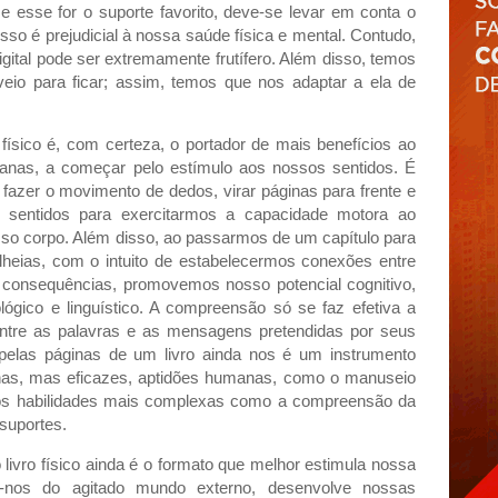
se esse for o suporte favorito, deve-se levar em conta o
sso é prejudicial à nossa saúde física e mental. Contudo,
ital pode ser extremamente frutífero. Além disso, temos
eio para ficar; assim, temos que nos adaptar a ela de
físico é, com certeza, o portador de mais benefícios ao
anas, a começar pelo estímulo aos nossos sentidos. É
, fazer o movimento de dedos, virar páginas para frente e
es sentidos para exercitarmos a capacidade motora ao
 corpo. Além disso, ao passarmos de um capítulo para
lheias, com o intuito de estabelecermos conexões entre
 consequências, promovemos nosso potencial cognitivo,
lógico e linguístico. A compreensão só se faz efetiva a
entre as palavras e as mensagens pretendidas por seus
e pelas páginas de um livro ainda nos é um instrumento
nas, mas eficazes, aptidões humanas, como o manuseio
mos habilidades mais complexas como a compreensão da
 suportes.
livro físico ainda é o formato que melhor estimula nossa
do-nos do agitado mundo externo, desenvolve nossas