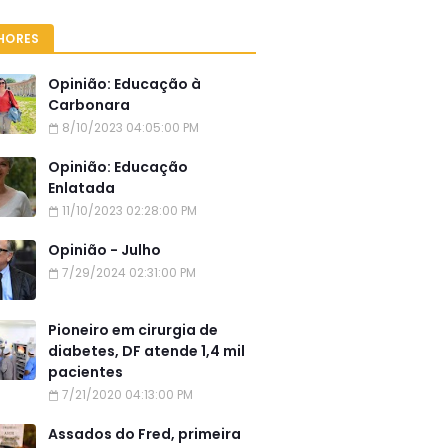
HORES
Opinião: Educação à
Carbonara
8/10/2023 04:05:00 PM
Opinião: Educação
Enlatada
11/10/2023 02:28:00 PM
Opinião - Julho
7/29/2024 02:31:00 PM
Pioneiro em cirurgia de
diabetes, DF atende 1,4 mil
pacientes
7/21/2020 04:13:00 PM
Assados do Fred, primeira