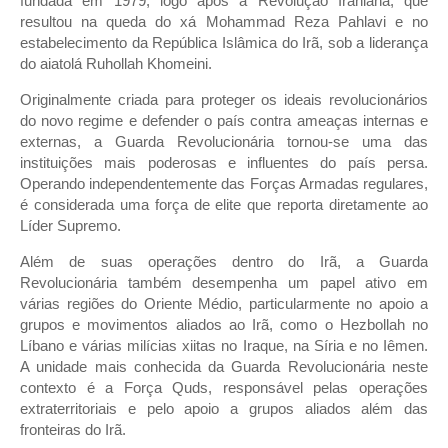
fundada em 1979, logo após a Revolução Iraniana, que
resultou na queda do xá Mohammad Reza Pahlavi e no
estabelecimento da República Islâmica do Irã, sob a liderança
do aiatolá Ruhollah Khomeini.
Originalmente criada para proteger os ideais revolucionários
do novo regime e defender o país contra ameaças internas e
externas, a Guarda Revolucionária tornou-se uma das
instituições mais poderosas e influentes do país persa.
Operando independentemente das Forças Armadas regulares,
é considerada uma força de elite que reporta diretamente ao
Líder Supremo.
Além de suas operações dentro do Irã, a Guarda
Revolucionária também desempenha um papel ativo em
várias regiões do Oriente Médio, particularmente no apoio a
grupos e movimentos aliados ao Irã, como o Hezbollah no
Líbano e várias milícias xiitas no Iraque, na Síria e no Iêmen.
A unidade mais conhecida da Guarda Revolucionária neste
contexto é a Força Quds, responsável pelas operações
extraterritoriais e pelo apoio a grupos aliados além das
fronteiras do Irã.