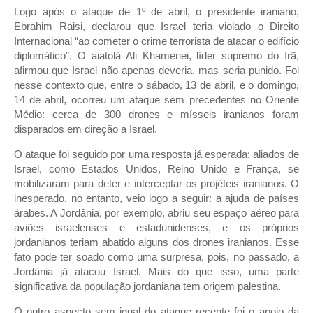
Logo após o ataque de 1º de abril, o presidente iraniano,
Ebrahim Raisi, declarou que Israel teria violado o Direito
Internacional “ao cometer o crime terrorista de atacar o edifício
diplomático”. O aiatolá Ali Khamenei, líder supremo do Irã,
afirmou que Israel não apenas deveria, mas seria punido. Foi
nesse contexto que, entre o sábado, 13 de abril, e o domingo,
14 de abril, ocorreu um ataque sem precedentes no Oriente
Médio: cerca de 300 drones e mísseis iranianos foram
disparados em direção a Israel.
O ataque foi seguido por uma resposta já esperada: aliados de
Israel, como Estados Unidos, Reino Unido e França, se
mobilizaram para deter e interceptar os projéteis iranianos. O
inesperado, no entanto, veio logo a seguir: a ajuda de países
árabes. A Jordânia, por exemplo, abriu seu espaço aéreo para
aviões israelenses e estadunidenses, e os próprios
jordanianos teriam abatido alguns dos drones iranianos. Esse
fato pode ter soado como uma surpresa, pois, no passado, a
Jordânia já atacou Israel. Mais do que isso, uma parte
significativa da população jordaniana tem origem palestina.
O outro aspecto sem igual do ataque recente foi o apoio da