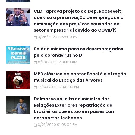
CLDF aprova projeto do Dep. Roosevelt
que visa a preservação de empregos e a
diminuição dos prejuízos causados ao
setor empresarial devido ao COVID19
3/26/2020 11:55:00 PM
Salário mínimo para os desempregados
pelo coronavírus no DF
5/18/2020 12:31:00 AM
MPB clássica do cantor Bebel é a atração
musical do Espaço das Árvores
12/14/2021 02:48:00 PM
Delmasso solicita ao ministro das
Relações Exteriores repatriação de
brasileiros que estão em países com
aeroportos fechados
3/21/2020 01:03:00 PM