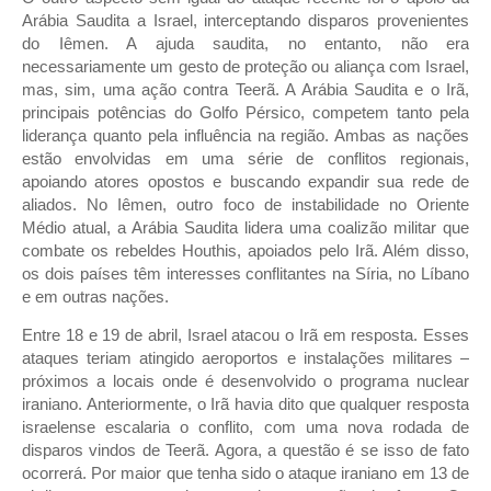
Arábia Saudita a Israel, interceptando disparos provenientes
do Iêmen. A ajuda saudita, no entanto, não era
necessariamente um gesto de proteção ou aliança com Israel,
mas, sim, uma ação contra Teerã. A Arábia Saudita e o Irã,
principais potências do Golfo Pérsico, competem tanto pela
liderança quanto pela influência na região. Ambas as nações
estão envolvidas em uma série de conflitos regionais,
apoiando atores opostos e buscando expandir sua rede de
aliados. No Iêmen, outro foco de instabilidade no Oriente
Médio atual, a Arábia Saudita lidera uma coalizão militar que
combate os rebeldes Houthis, apoiados pelo Irã. Além disso,
os dois países têm interesses conflitantes na Síria, no Líbano
e em outras nações.
Entre 18 e 19 de abril, Israel atacou o Irã em resposta. Esses
ataques teriam atingido aeroportos e instalações militares –
próximos a locais onde é desenvolvido o programa nuclear
iraniano. Anteriormente, o Irã havia dito que qualquer resposta
israelense escalaria o conflito, com uma nova rodada de
disparos vindos de Teerã. Agora, a questão é se isso de fato
ocorrerá. Por maior que tenha sido o ataque iraniano em 13 de