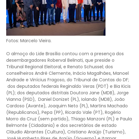
Fotos: Marcelo Vieira.
O almoço do Lide Brasília contou com a presença dos
desembargadores Roberval Belinati, que preside o
Tribunal Regional Eleitoral, e Renato Schussel; dos
conselheiros André Clemente, Inácio Magalhães, Manoel
Andrade e Vinícius Fragoso, do Tribunal de Contas do DF;
dos deputados federais Reginaldo Veras (PDT) e Bia Kicis
(PL); dos deputados distritais Doutora Jane (MDB), Jorge
Vianna (PSD), Daniel Donizet (PL), Iolando (MDB), João
Cardoso (Avante), Joaquim Neto (PL), Martins Machado
(Republicanos), Pepa (PP), Ricardo Vale (PT), Rogério
Morro da Cruz (sem partido), Thiago Manzoni (PL) e Paula
Belmonte (Cidadania) e dos secretários de estado
Cláudio Abrantes (Cultura), Cristiano Araújo (Turismo),
José Humberto Pires de Araújo (Governo) e Itamar