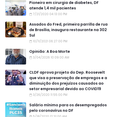
Pioneiro em cirurgia de diabetes, DF
atende 1,4 mil pacientes
7/21/2020 04:13:00 PM
Assados do Fred, primeira parrilla de rua
de Brasília, inaugura restaurante na 302
Sul
10/11/2021 06:27:00 PM
Opinião: A Boa Morte
3/04/2026 10:09:00 AM
CLDF aprova projeto do Dep. Roosevelt
que visa a preservação de empregos e a
diminuição dos prejuízos causados ao
setor empresarial devido ao COVID19
3/26/2020 11:55:00 PM
Salário mínimo para os desempregados
pelo coronavírus no DF
5/18/2020 12:31:00 AM