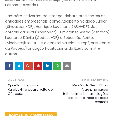
Feitosa (Fazenda).
Também estiveram no almoço-debate presidentes de
entidades empresariais, como Adalberto Valadão Junior
(Sinduscon-DF), Henrique Severiano (ABIH-DF), Jael
Antônio da Silva (Sindhobar), Luiz Afonso Assad (Asbraco),
Leonardo Dávila (Codese-DF) e Sebastião Abritta
(Sindivarejista-DF); e o general Valério Stumpf, presidente
da Poupex/Fundação Habitacional do Exército, entre
outros.
ANTIGOS
MAIS RECENTES
Opinião - Nagorno-
Missão do Sesc-DF na
Karabakh: a guerra volta ao
Argentina busca
Cáucaso
fortalecimento das relações
bilaterais e troca de boas
práticas
POSTAR UM COMENTÁRIO