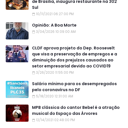
de Brasília, inaugura restaurante na 302
Sul
10/11/2021 06:27:00 PM
Opinião: A Boa Morte
3/04/2026 10:09:00 AM
CLDF aprova projeto do Dep. Roosevelt
que visa a preservação de empregos e a
diminuição dos prejuízos causados ao
setor empresarial devido ao COVID19
3/26/2020 11:55:00 PM
Salário mínimo para os desempregados
pelo coronavírus no DF
5/18/2020 12:31:00 AM
MPB clássica do cantor Bebel é a atração
musical do Espaço das Árvores
12/14/2021 02:48:00 PM