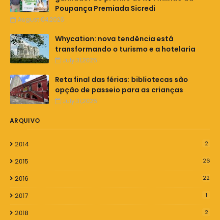
Poupança Premiada Sicredi
August 04,2026
Whycation: nova tendência está
transformando o turismo e a hotelaria
July 31,2026
Reta final das férias: bibliotecas são
opção de passeio para as crianças
July 31,2026
ARQUIVO
2014
2
2015
26
2016
22
2017
1
2018
2