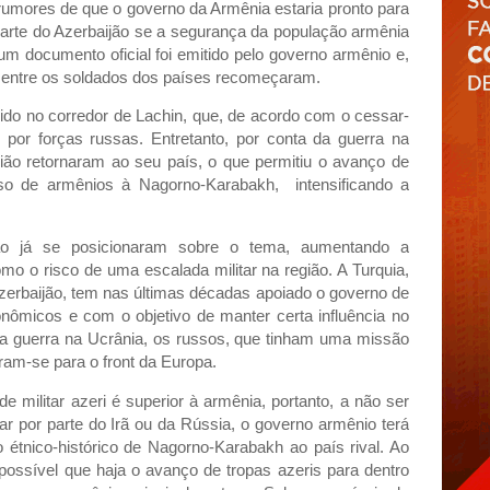
rumores de que o governo da Armênia estaria pronto para
rte do Azerbaijão se a segurança da população armênia
hum documento oficial foi emitido pelo governo armênio e,
 entre os soldados dos países recomeçaram.
ido no corredor de Lachin, que, de acordo com o cessar-
 por forças russas. Entretanto, por conta da guerra na
gião retornaram ao seu país, o que permitiu o avanço de
sso de armênios à Nagorno-Karabakh, intensificando a
ião já se posicionaram sobre o tema, aumentando a
o o risco de uma escalada militar na região. A Turquia,
zerbaijão, tem nas últimas décadas apoiado o governo de
onômicos e com o objetivo de manter certa influência no
a guerra na Ucrânia, os russos, que tinham uma missão
ram-se para o front da Europa.
e militar azeri é superior à armênia, portanto, a não ser
ar por parte do Irã ou da Rússia, o governo armênio terá
io étnico-histórico de Nagorno-Karabakh ao país rival. Ao
 possível que haja o avanço de tropas azeris para dentro