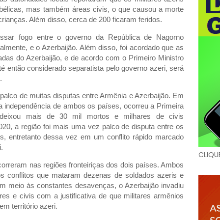
bélicas, mas também áreas civis, o que causou a morte
rianças. Além disso, cerca de 200 ficaram feridos.
essar fogo entre o governo da República de Nagorno
almente, e o Azerbaijão. Além disso, foi acordado que as
das do Azerbaijão, e de acordo com o Primeiro Ministro
 até então considerado separatista pelo governo azeri, será
.
i palco de muitas disputas entre Armênia e Azerbaijão. Em
 independência de ambos os países, ocorreu a Primeira
deixou mais de 30 mil mortos e milhares de civis
20, a região foi mais uma vez palco de disputa entre os
s, entretanto dessa vez em um conflito rápido marcado
.
CLIQU
correram nas regiões fronteiriças dos dois países. Ambos
s conflitos que mataram dezenas de soldados azeris e
m meio às constantes desavenças, o Azerbaijão invadiu
ares e civis com a justificativa de que militares armênios
 território azeri.