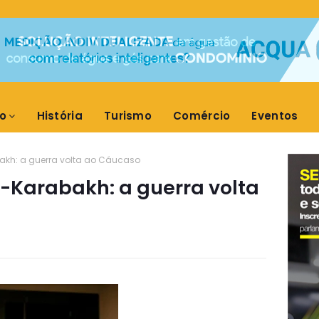
o
História
Turismo
Comércio
Eventos
akh: a guerra volta ao Cáucaso
-Karabakh: a guerra volta