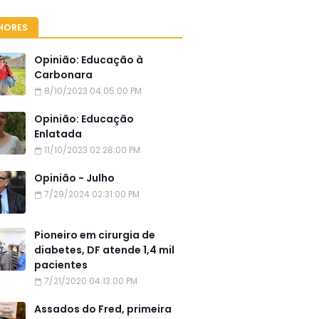
HORES
Opinião: Educação à
Carbonara
8/10/2023 04:05:00 PM
Opinião: Educação
Enlatada
11/10/2023 02:28:00 PM
Opinião - Julho
7/29/2024 02:31:00 PM
Pioneiro em cirurgia de
diabetes, DF atende 1,4 mil
pacientes
7/21/2020 04:13:00 PM
Assados do Fred, primeira