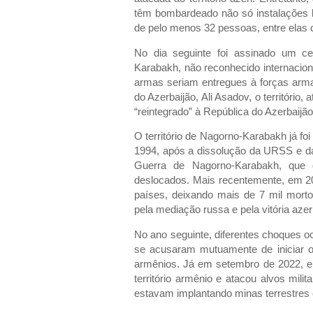
têm bombardeado não só instalações 
de pelo menos 32 pessoas, entre elas c
No dia seguinte foi assinado um c
Karabakh, não reconhecido internacion
armas seriam entregues à forças arma
do Azerbaijão, Ali Asadov, o território,
“reintegrado” à República do Azerbaijão
O território de Nagorno-Karabakh já fo
1994, após a dissolução da URSS e da
Guerra de Nagorno-Karabakh, que 
deslocados. Mais recentemente, em 20
países, deixando mais de 7 mil morto
pela mediação russa e pela vitória azeri
No ano seguinte, diferentes choques o
se acusaram mutuamente de iniciar o
armênios. Já em setembro de 2022, e
território armênio e atacou alvos milit
estavam implantando minas terrestres em