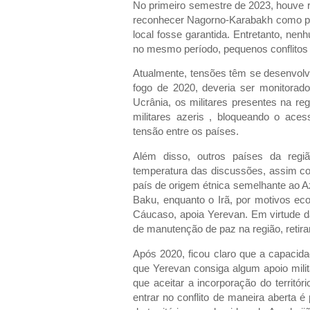
No primeiro semestre de 2023, houve 
reconhecer Nagorno-Karabakh como pa
local fosse garantida. Entretanto, nen
no mesmo período, pequenos conflitos
Atualmente, tensões têm se desenvolv
fogo de 2020, deveria ser monitorado
Ucrânia, os militares presentes na re
militares azeris , bloqueando o ace
tensão entre os países.
Além disso, outros países da reg
temperatura das discussões, assim com
país de origem étnica semelhante ao A
Baku, enquanto o Irã, por motivos ec
Cáucaso, apoia Yerevan. Em virtude d
de manutenção de paz na região, retira
Após 2020, ficou claro que a capacidad
que Yerevan consiga algum apoio milit
que aceitar a incorporação do territór
entrar no conflito de maneira aberta é