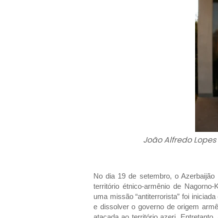
João Alfredo Lopes
No dia 19 de setembro, o Azerbaijão
território étnico-armênio de Nagorno
uma missão “antiterrorista” foi iniciad
e dissolver o governo de origem armê
atacada ao território azeri. Entretanto