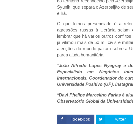
do território reconhecido pelo Azerbai
Syunik, que separa o Azerbaijão de se
e Irã.
O que temos presenciado é a reto
agressões russas à Ucrânia sejam 
lembrar que há vários outros conflit
já vitimou mais de 50 mil civis e mili
atenções do mundo pairam sobre a U
parca ajuda humanitária.
*
João Alfredo Lopes Nyegray é dou
Especialista em Negócios Int
Internacionais. Coordenador do cur
Universidade Positivo (UP). Instagr
*Davi Phelipe Marcelino Farias é a
Observatório Global da Universidade
Facebook
Twitter