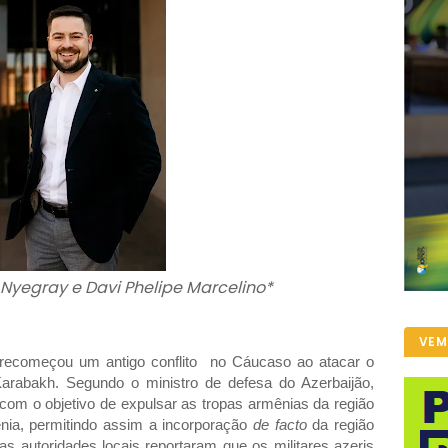
 Nyegray e Davi Phelipe Marcelino*
VEM
 recomeçou um antigo conflito no Cáucaso ao atacar o
-Karabakh. Segundo o ministro de defesa do Azerbaijão,
a com o objetivo de expulsar as tropas armênias da região
nia, permitindo assim a incorporação
de facto
da região
, as autoridades locais reportaram que os militares azeris