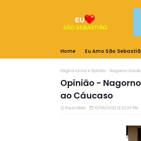
Home
Eu Amo São Sebastiã
Página inicial
Opinião - Nagorno-Karab
Opinião - Nagorno
ao Cáucaso
Paulo Melo
10/06/2023 12:22:00 PM