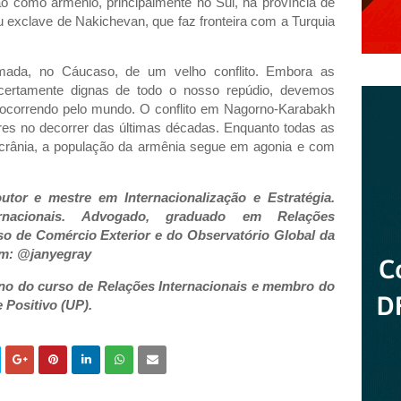
jão como armênio, principalmente no Sul, na província de
u exclave de Nakichevan, que faz fronteira com a Turquia
mada, no Cáucaso, de um velho conflito. Embora as
certamente dignas de todo o nosso repúdio, devemos
os ocorrendo pelo mundo. O conflito em Nagorno-Karabakh
tares no decorrer das últimas décadas. Enquanto todas as
crânia, a população da armênia segue em agonia e com
tor e mestre em Internacionalização e Estratégia.
ernacionais. Advogado, graduado em Relações
so de Comércio Exterior e do Observatório Global da
am: @janyegray
luno do curso de Relações Internacionais e membro do
 Positivo (UP).