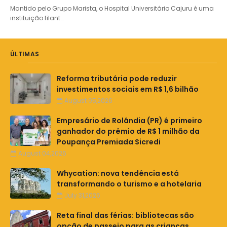
Mantido pelo Grupo Marista, o Hospital Universitário Cajuru é uma
instituição filant…
ÚLTIMAS
Reforma tributária pode reduzir
investimentos sociais em R$ 1,6 bilhão
August 05,2026
Empresário de Rolândia (PR) é primeiro
ganhador do prêmio de R$ 1 milhão da
Poupança Premiada Sicredi
August 04,2026
Whycation: nova tendência está
transformando o turismo e a hotelaria
July 31,2026
Reta final das férias: bibliotecas são
opção de passeio para as crianças