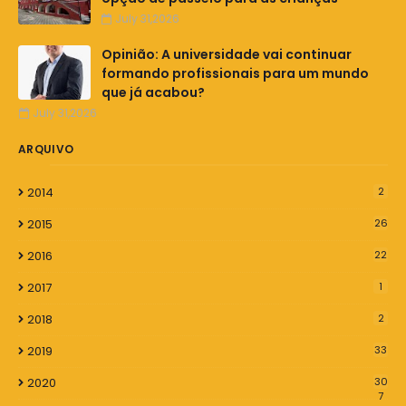
July 31,2026
Opinião: A universidade vai continuar
formando profissionais para um mundo
que já acabou?
July 31,2026
ARQUIVO
2014
2
2015
26
2016
22
2017
1
2018
2
2019
33
2020
30
7