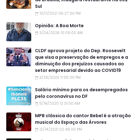
Sul
10/11/2021 06:27:00 PM
Opinião: A Boa Morte
3/04/2026 10:09:00 AM
CLDF aprova projeto do Dep. Roosevelt
que visa a preservação de empregos e a
diminuição dos prejuízos causados ao
setor empresarial devido ao COVID19
3/26/2020 11:55:00 PM
Salário mínimo para os desempregados
pelo coronavírus no DF
5/18/2020 12:31:00 AM
MPB clássica do cantor Bebel é a atração
musical do Espaço das Árvores
12/14/2021 02:48:00 PM