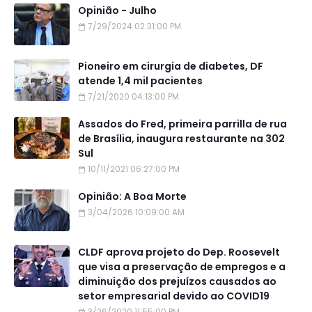
Opinião - Julho
7/29/2024 02:31:00 PM
Pioneiro em cirurgia de diabetes, DF
atende 1,4 mil pacientes
7/21/2020 04:13:00 PM
Assados do Fred, primeira parrilla de rua
de Brasília, inaugura restaurante na 302
Sul
10/11/2021 06:27:00 PM
Opinião: A Boa Morte
3/04/2026 10:09:00 AM
CLDF aprova projeto do Dep. Roosevelt
que visa a preservação de empregos e a
diminuição dos prejuízos causados ao
setor empresarial devido ao COVID19
3/26/2020 11:55:00 PM