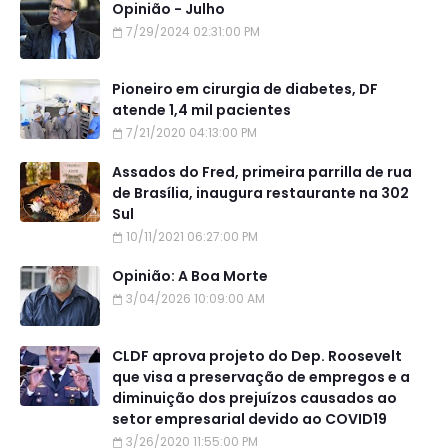
Opinião - Julho
7/29/2024 02:31:00 PM
Pioneiro em cirurgia de diabetes, DF
atende 1,4 mil pacientes
7/21/2020 04:13:00 PM
Assados do Fred, primeira parrilla de rua
de Brasília, inaugura restaurante na 302
Sul
10/11/2021 06:27:00 PM
Opinião: A Boa Morte
3/04/2026 10:09:00 AM
CLDF aprova projeto do Dep. Roosevelt
que visa a preservação de empregos e a
diminuição dos prejuízos causados ao
setor empresarial devido ao COVID19
3/26/2020 11:55:00 PM