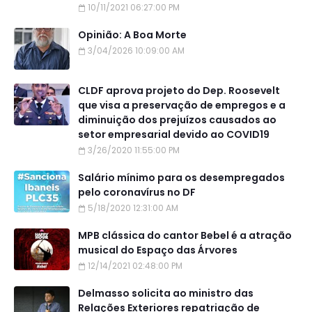
10/11/2021 06:27:00 PM
Opinião: A Boa Morte
3/04/2026 10:09:00 AM
CLDF aprova projeto do Dep. Roosevelt
que visa a preservação de empregos e a
diminuição dos prejuízos causados ao
setor empresarial devido ao COVID19
3/26/2020 11:55:00 PM
Salário mínimo para os desempregados
pelo coronavírus no DF
5/18/2020 12:31:00 AM
MPB clássica do cantor Bebel é a atração
musical do Espaço das Árvores
12/14/2021 02:48:00 PM
Delmasso solicita ao ministro das
Relações Exteriores repatriação de