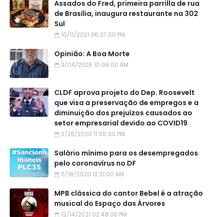
Assados do Fred, primeira parrilla de rua
de Brasília, inaugura restaurante na 302
Sul
10/11/2021 06:27:00 PM
Opinião: A Boa Morte
3/04/2026 10:09:00 AM
CLDF aprova projeto do Dep. Roosevelt
que visa a preservação de empregos e a
diminuição dos prejuízos causados ao
setor empresarial devido ao COVID19
3/26/2020 11:55:00 PM
Salário mínimo para os desempregados
pelo coronavírus no DF
5/18/2020 12:31:00 AM
MPB clássica do cantor Bebel é a atração
musical do Espaço das Árvores
12/14/2021 02:48:00 PM