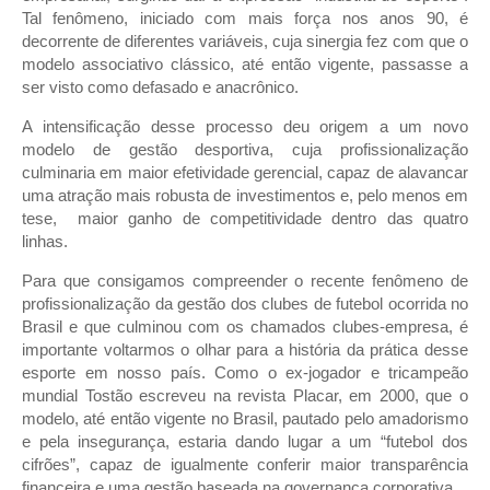
Tal fenômeno, iniciado com mais força nos anos 90, é
decorrente de diferentes variáveis, cuja sinergia fez com que o
modelo associativo clássico, até então vigente, passasse a
ser visto como defasado e anacrônico.
A intensificação desse processo deu origem a um novo
modelo de gestão desportiva, cuja profissionalização
culminaria em maior efetividade gerencial, capaz de alavancar
uma atração mais robusta de investimentos e, pelo menos em
tese, maior ganho de competitividade dentro das quatro
linhas.
Para que consigamos compreender o recente fenômeno de
profissionalização da gestão dos clubes de futebol ocorrida no
Brasil e que culminou com os chamados clubes-empresa, é
importante voltarmos o olhar para a história da prática desse
esporte em nosso país. Como o ex-jogador e tricampeão
mundial Tostão escreveu na revista Placar, em 2000, que o
modelo, até então vigente no Brasil, pautado pelo amadorismo
e pela insegurança, estaria dando lugar a um “futebol dos
cifrões”, capaz de igualmente conferir maior transparência
financeira e uma gestão baseada na governança corporativa.