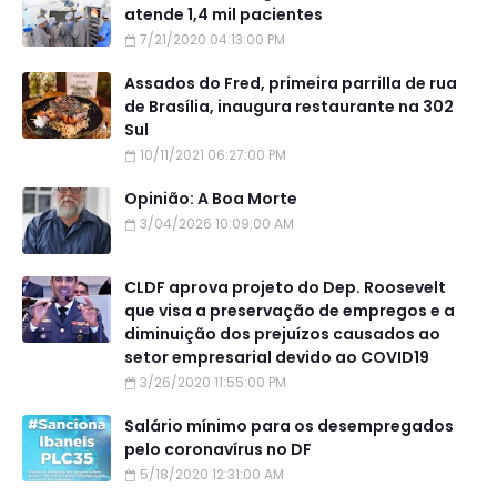
atende 1,4 mil pacientes
7/21/2020 04:13:00 PM
Assados do Fred, primeira parrilla de rua
de Brasília, inaugura restaurante na 302
Sul
10/11/2021 06:27:00 PM
Opinião: A Boa Morte
3/04/2026 10:09:00 AM
CLDF aprova projeto do Dep. Roosevelt
que visa a preservação de empregos e a
diminuição dos prejuízos causados ao
setor empresarial devido ao COVID19
3/26/2020 11:55:00 PM
Salário mínimo para os desempregados
pelo coronavírus no DF
5/18/2020 12:31:00 AM