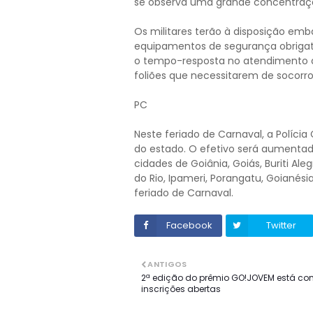
se observa uma grande concentração
Os militares terão à disposição e
equipamentos de segurança obrigató
o tempo-resposta no atendimento às
foliões que necessitarem de socorro
PC
Neste feriado de Carnaval, a Polícia
do estado. O efetivo será aumenta
cidades de Goiânia, Goiás, Buriti Ale
do Rio, Ipameri, Porangatu, Goianési
feriado de Carnaval.
Facebook
Twitter
ANTIGOS
2ª edição do prêmio GO!JOVEM está c
inscrições abertas