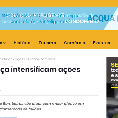
o
História
Turismo
Comércio
Eventos
ensificam ações durante Carnaval
ça intensificam ações
AM
po de Bombeiros vão atuar com maior efetivo em
aglomeração de foliões