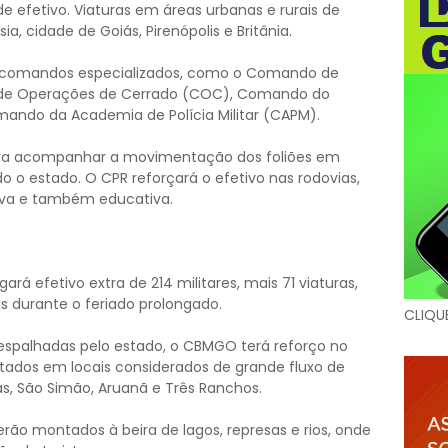
 de efetivo. Viaturas em áreas urbanas e rurais de
, cidade de Goiás, Pirenópolis e Britânia.
s comandos especializados, como o Comando de
 de Operações de Cerrado (COC), Comando do
mando da Academia de Polícia Militar (CAPM).
 para acompanhar a movimentação dos foliões em
do o estado. O CPR reforçará o efetivo nas rodovias,
iva e também educativa.
rá efetivo extra de 214 militares, mais 71 viaturas,
 durante o feriado prolongado.
CLIQU
espalhadas pelo estado, o CBMGO terá reforço no
ados em locais considerados de grande fluxo de
s, São Simão, Aruanã e Três Ranchos.
ão montados à beira de lagos, represas e rios, onde