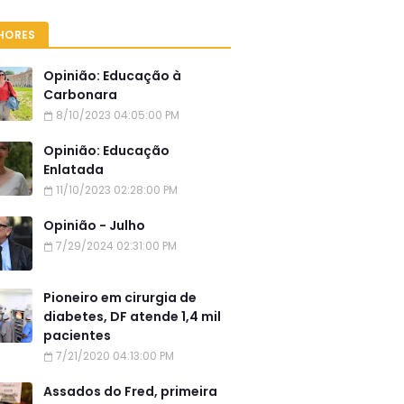
HORES
Opinião: Educação à
Carbonara
8/10/2023 04:05:00 PM
Opinião: Educação
Enlatada
11/10/2023 02:28:00 PM
Opinião - Julho
7/29/2024 02:31:00 PM
Pioneiro em cirurgia de
diabetes, DF atende 1,4 mil
pacientes
7/21/2020 04:13:00 PM
Assados do Fred, primeira