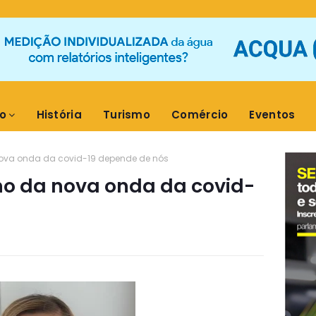
o
História
Turismo
Comércio
Eventos
ova onda da covid-19 depende de nós
o da nova onda da covid-