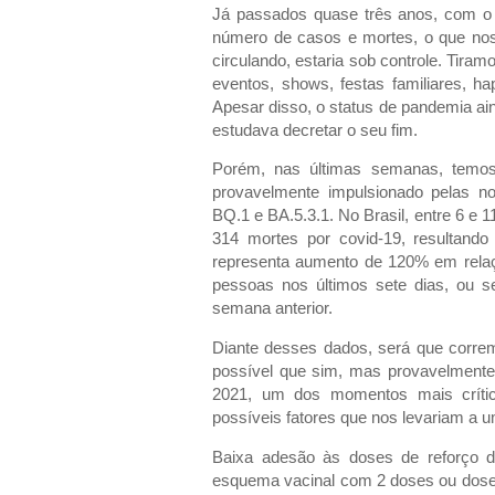
Já passados quase três anos, com o
número de casos e mortes, o que nos
circulando, estaria sob controle. Tira
eventos, shows, festas familiares, h
Apesar disso, o status de pandemia ai
estudava decretar o seu fim.
Porém, nas últimas semanas, temo
provavelmente impulsionado pelas n
BQ.1 e BA.5.3.1. No Brasil, entre 6 e 
314 mortes por covid-19, resultand
representa aumento de 120% em rela
pessoas nos últimos sete dias, ou
semana anterior.
Diante desses dados, será que corre
possível que sim, mas provavelment
2021, um dos momentos mais crític
possíveis fatores que nos levariam a
Baixa adesão às doses de reforço d
esquema vacinal com 2 doses ou dose 