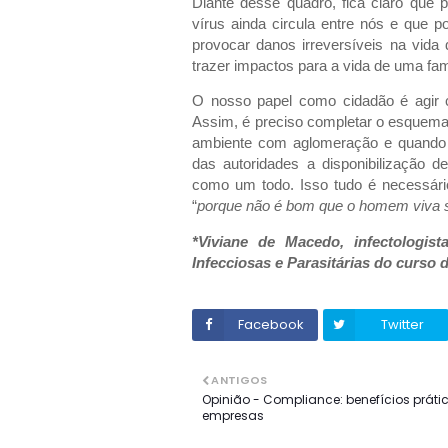
Diante desse quadro, fica claro que
vírus ainda circula entre nós e que 
provocar danos irreversíveis na vid
trazer impactos para a vida de uma fa
O nosso papel como cidadão é agir 
Assim, é preciso completar o esquem
ambiente com aglomeração e quando es
das autoridades a disponibilização
como um todo. Isso tudo é necessár
“
porque não é bom que o homem viva 
*Viviane de Macedo, infectologis
Infecciosas e Parasitárias do curso 
Facebook
Twitter
ANTIGOS
Opinião - Compliance: benefícios práti
empresas