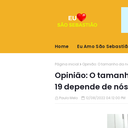
Home
Eu Amo São Sebastiã
Página inicial
Opinião: O tamanho da n
Opinião: O tamanh
19 depende de nós
Paulo Melo
12/08/2022 04:12:00 PM