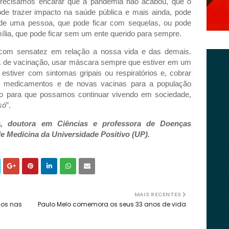
 precisamos encarar que a pandemia não acabou, que o
pode trazer impacto na saúde pública e mais ainda, pode
a de uma pessoa, que pode ficar com sequelas, ou pode
mília, que pode ficar sem um ente querido para sempre.
com sensatez em relação a nossa vida e das demais.
a de vacinação, usar máscara sempre que estiver em um
tiver com sintomas gripais ou respiratórios e, cobrar
 de medicamentos e de novas vacinas para a população
io para que possamos continuar vivendo em sociedade,
só
”.
ta, doutora em Ciências e professora de Doenças
de Medicina da Universidade Positivo (UP).
MAIS RECENTES
cos nas
Paulo Melo comemora os seus 33 anos de vida