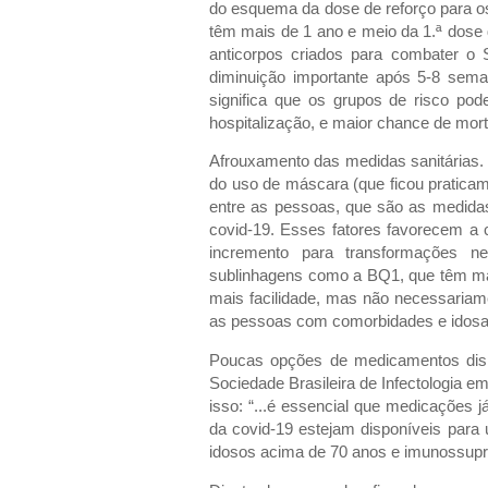
do esquema da dose de reforço para os
têm mais de 1 ano e meio da 1.ª dose
anticorpos criados para combater o
diminuição importante após 5-8 sema
significa que os grupos de risco po
hospitalização, e maior chance de mor
Afrouxamento das medidas sanitárias. 
do uso de máscara (que ficou praticame
entre as pessoas, que são as medida
covid-19. Esses fatores favorecem 
incremento para transformações n
sublinhagens como a BQ1, que têm mai
mais facilidade, mas não necessariam
as pessoas com comorbidades e idosas
Poucas opções de medicamentos disp
Sociedade Brasileira de Infectologia e
isso: “...é essencial que medicações
da covid-19 estejam disponíveis para u
idosos acima de 70 anos e imunossupr