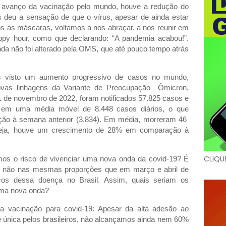
 avanço da vacinação pelo mundo, houve a redução do
 deu a sensação de que o vírus, apesar de ainda estar
mos as máscaras, voltamos a nos abraçar, a nos reunir em
appy hour, como que declarando: “A pandemia acabou!”.
nda não foi alterado pela OMS, que até pouco tempo atrás
s visto um aumento progressivo de casos no mundo,
ovas linhagens da Variante de Preocupação Ômicron,
11 de novembro de 2022, foram notificados 57.825 casos e
o em uma média móvel de 8.448 casos diários, o que
ção à semana anterior (3.834). Em média, morreram 46
 seja, houve um crescimento de 28% em comparação à
CLIQU
mos o risco de vivenciar uma nova onda da covid-19? É
e não nas mesmas proporções que em março e abril de
os dessa doença no Brasil. Assim, quais seriam os
 uma nova onda?
a vacinação para covid-19: Apesar da alta adesão ao
única pelos brasileiros, não alcançamos ainda nem 60%