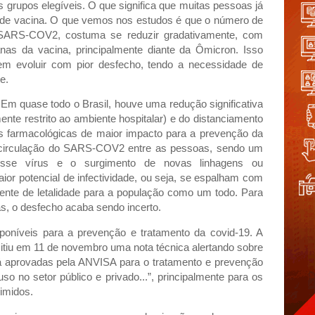
 grupos elegíveis. O que significa que muitas pessoas já
 de vacina. O que vemos nos estudos é que o número de
 SARS-COV2, costuma se reduzir gradativamente, com
nas da vacina, principalmente diante da Ômicron. Isso
dem evoluir com pior desfecho, tendo a necessidade de
te.
Em quase todo o Brasil, houve uma redução significativa
nte restrito ao ambiente hospitalar) e do distanciamento
s farmacológicas de maior impacto para a prevenção da
a circulação do SARS-COV2 entre as pessoas, sendo um
esse vírus e o surgimento de novas linhagens ou
or potencial de infectividade, ou seja, se espalham com
ente de letalidade para a população como um todo. Para
, o desfecho acaba sendo incerto.
oníveis para a prevenção e tratamento da covid-19. A
mitiu em 11 de novembro uma nota técnica alertando sobre
 já aprovadas pela ANVISA para o tratamento e prevenção
so no setor público e privado...”, principalmente para os
imidos.