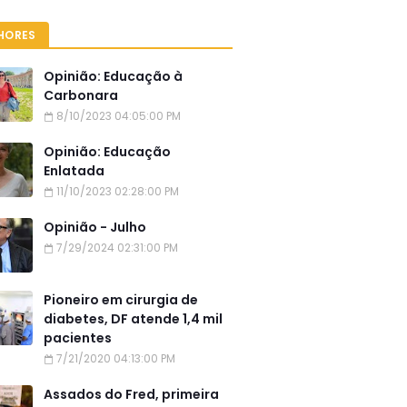
HORES
Opinião: Educação à
Carbonara
8/10/2023 04:05:00 PM
Opinião: Educação
Enlatada
11/10/2023 02:28:00 PM
Opinião - Julho
7/29/2024 02:31:00 PM
Pioneiro em cirurgia de
diabetes, DF atende 1,4 mil
pacientes
7/21/2020 04:13:00 PM
Assados do Fred, primeira