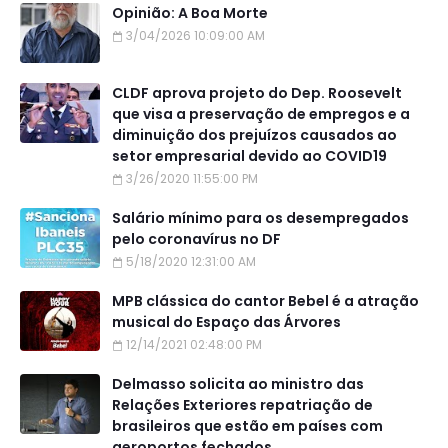
Opinião: A Boa Morte
3/04/2026 10:09:00 AM
CLDF aprova projeto do Dep. Roosevelt
que visa a preservação de empregos e a
diminuição dos prejuízos causados ao
setor empresarial devido ao COVID19
3/26/2020 11:55:00 PM
Salário mínimo para os desempregados
pelo coronavírus no DF
5/18/2020 12:31:00 AM
MPB clássica do cantor Bebel é a atração
musical do Espaço das Árvores
12/14/2021 02:48:00 PM
Delmasso solicita ao ministro das
Relações Exteriores repatriação de
brasileiros que estão em países com
aeroportos fechados