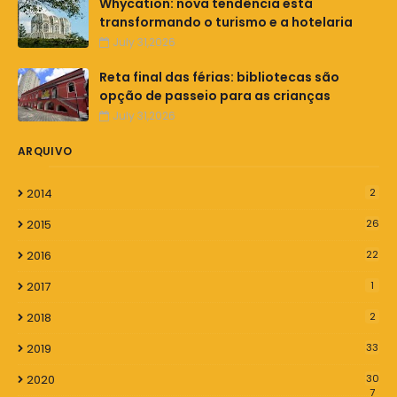
Whycation: nova tendência está
transformando o turismo e a hotelaria
July 31,2026
Reta final das férias: bibliotecas são
opção de passeio para as crianças
July 31,2026
ARQUIVO
2014
2
2015
26
2016
22
2017
1
2018
2
2019
33
2020
30
7