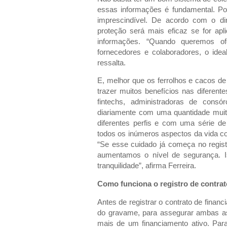
essas informações é fundamental. Po
imprescindível. De acordo com o di
proteção será mais eficaz se for ap
informações. “Quando queremos of
fornecedores e colaboradores, o ide
ressalta.
E, melhor que os ferrolhos e cacos d
trazer muitos benefícios nas diferent
fintechs, administradoras de consór
diariamente com uma quantidade muito
diferentes perfis e com uma série de
todos os inúmeros aspectos da vida co
“Se esse cuidado já começa no registr
aumentamos o nível de segurança. I
tranquilidade”, afirma Ferreira.
Como funciona o registro de contrat
Antes de registrar o contrato de finan
do gravame, para assegurar ambas as
mais de um financiamento ativo. Para