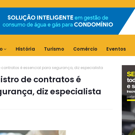
o
História
Turismo
Comércio
Eventos
 contratos é essencial para segurança, diz especialista
stro de contratos é
urança, diz especialista