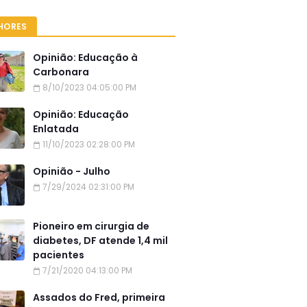
HORES
Opinião: Educação à
Carbonara
8/10/2023 04:05:00 PM
Opinião: Educação
Enlatada
11/10/2023 02:28:00 PM
Opinião - Julho
7/29/2024 02:31:00 PM
Pioneiro em cirurgia de
diabetes, DF atende 1,4 mil
pacientes
7/21/2020 04:13:00 PM
Assados do Fred, primeira