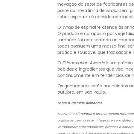
inovação do setor de fabricantes de
parte da nova linha de
wraps
sem gl
sabor espinafre é considerado inédi
O
Wrap
de espinafre atende às prin
O produto é composto por vegetais, 
também foi apresentado ao mercado
todas possuem uma massa fina, sem
prática e saudável que traz sabor e
O
FI Innovation Awards
é um prêmio t
bebidas e ingredientes que visa inc
continuamente em tendências de 
Os ganhadores serão anunciados na
outubro, em São Paulo.
Sobre a Jasmine Alimentos
A Jasmine Alimentos é uma empresa referênc
orgânicos, zero açúcar, integrais e sem glúten
verdadeiramente saudáveis, práticos e sabor
anos, no Paraná. A Jasmine está consolidada e