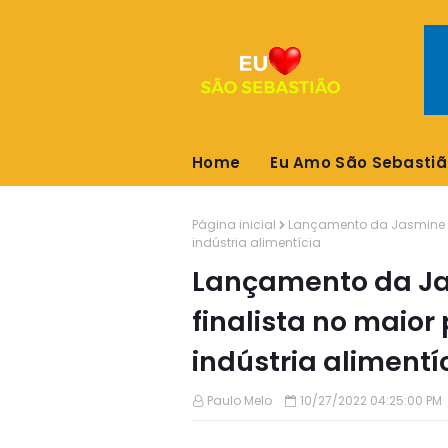
Home
Eu Amo São Sebastiã
Página inicial
Lançamento da Jasmine Al
indústria alimentícia
Lançamento da Ja
finalista no maior
indústria alimentí
Paulo Melo
10/27/2022 04:25:00 PM