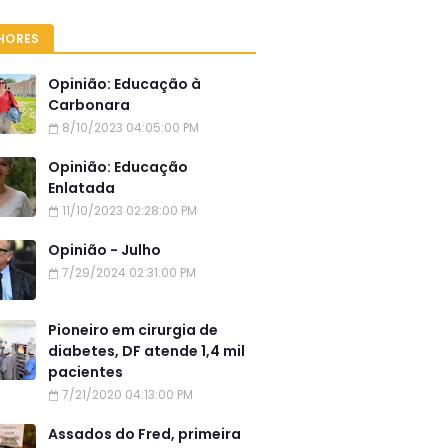
HORES
Opinião: Educação à
Carbonara
8/10/2023 04:05:00 PM
Opinião: Educação
Enlatada
11/10/2023 02:28:00 PM
Opinião - Julho
7/29/2024 02:31:00 PM
Pioneiro em cirurgia de
diabetes, DF atende 1,4 mil
pacientes
7/21/2020 04:13:00 PM
Assados do Fred, primeira