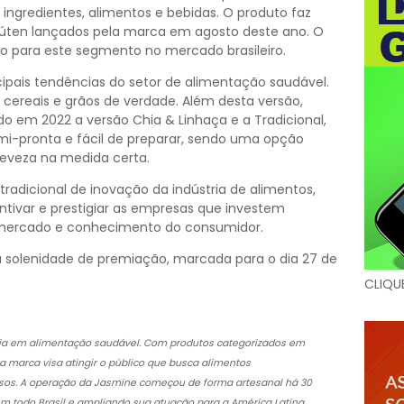
 ingredientes, alimentos e bebidas. O produto faz
úten lançados pela marca em agosto deste ano. O
to para este segmento no mercado brasileiro.
cipais tendências do setor de alimentação saudável.
cereais e grãos de verdade. Além desta versão,
 em 2022 a versão Chia & Linhaça e a Tradicional,
i-pronta e fácil de preparar, sendo uma opção
 leveza na medida certa.
radicional de inovação da indústria de alimentos,
entivar e prestigiar as empresas que investem
mercado e conhecimento do consumidor.
 solenidade de premiação, marcada para o dia 27 de
CLIQU
ia em alimentação saudável. Com produtos categorizados em
, a marca visa atingir o público que busca alimentos
osos. A operação da Jasmine começou de forma artesanal há 30
m todo Brasil e ampliando sua atuação para a América Latina.