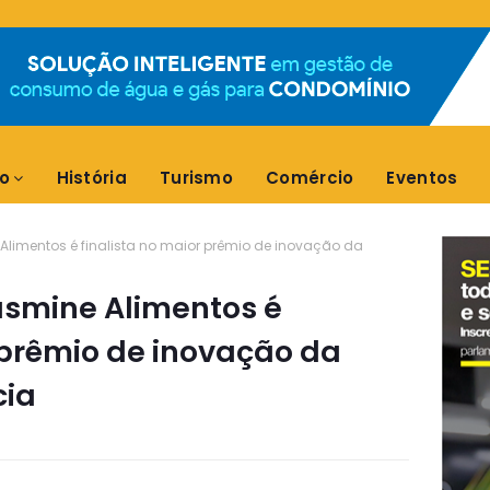
o
História
Turismo
Comércio
Eventos
imentos é finalista no maior prêmio de inovação da
smine Alimentos é
 prêmio de inovação da
cia