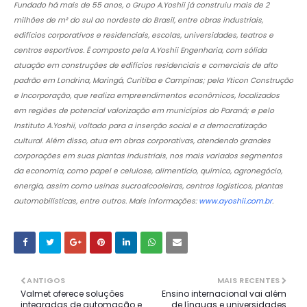
Fundado há mais de 55 anos, o Grupo A.Yoshii já construiu mais de 2
milhões de m² do sul ao nordeste do Brasil, entre obras industriais,
edifícios corporativos e residenciais, escolas, universidades, teatros e
centros esportivos. É composto pela A.Yoshii Engenharia, com sólida
atuação em construções de edifícios residenciais e comerciais de alto
padrão em Londrina, Maringá, Curitiba e Campinas; pela Yticon Construção
e Incorporação, que realiza empreendimentos econômicos, localizados
em regiões de potencial valorização em municípios do Paraná; e pelo
Instituto A.Yoshii, voltado para a inserção social e a democratização
cultural. Além disso, atua em obras corporativas, atendendo grandes
corporações em suas plantas industriais, nos mais variados segmentos
da economia, como papel e celulose, alimentício, químico, agronegócio,
energia, assim como usinas sucroalcooleiras, centros logísticos, plantas
automobilísticas, entre outros. Mais informações:
www.ayoshii.com.br
.
ANTIGOS
MAIS RECENTES
Valmet oferece soluções
Ensino internacional vai além
integradas de automação e
de línguas e universidades