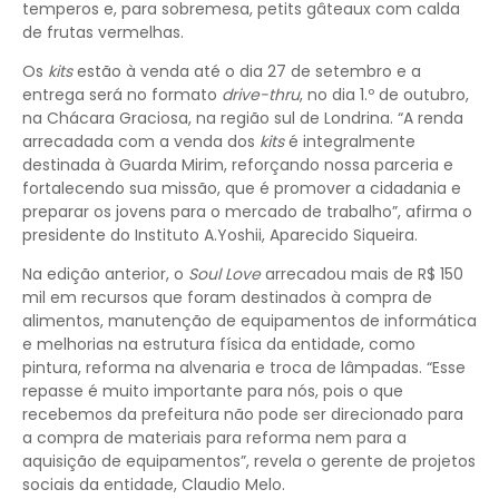
temperos e, para sobremesa, petits gâteaux com calda
de frutas vermelhas.
Os
kits
estão à venda até o dia 27 de setembro e a
entrega será no formato
drive-thru
, no dia 1.º de outubro,
na Chácara Graciosa, na região sul de Londrina. “A renda
arrecadada com a venda dos
kits
é integralmente
destinada à Guarda Mirim, reforçando nossa parceria e
fortalecendo sua missão, que é promover a cidadania e
preparar os jovens para o mercado de trabalho”, afirma o
presidente do Instituto A.Yoshii, Aparecido Siqueira.
Na edição anterior, o
Soul Love
arrecadou mais de R$ 150
mil em recursos que foram destinados à compra de
alimentos, manutenção de equipamentos de informática
e melhorias na estrutura física da entidade, como
pintura, reforma na alvenaria e troca de lâmpadas. “Esse
repasse é muito importante para nós, pois o que
recebemos da prefeitura não pode ser direcionado para
a compra de materiais para reforma nem para a
aquisição de equipamentos”, revela o gerente de projetos
sociais da entidade, Claudio Melo.