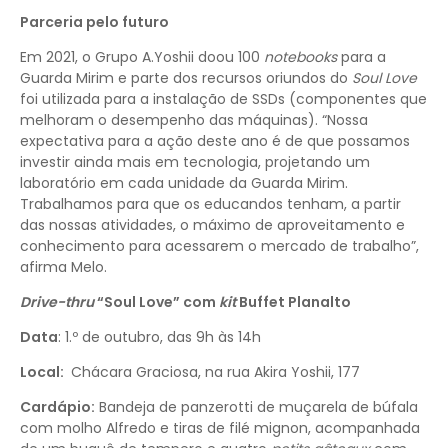
Parceria pelo futuro
Em 2021, o Grupo A.Yoshii doou 100
notebooks
para a
Guarda Mirim e parte dos recursos oriundos do
Soul Love
foi utilizada para a instalação de SSDs (componentes que
melhoram o desempenho das máquinas). “Nossa
expectativa para a ação deste ano é de que possamos
investir ainda mais em tecnologia, projetando um
laboratório em cada unidade da Guarda Mirim.
Trabalhamos para que os educandos tenham, a partir
das nossas atividades, o máximo de aproveitamento e
conhecimento para acessarem o mercado de trabalho”,
afirma Melo.
Drive-thru
“Soul Love” com
kit
Buffet Planalto
Data
: 1.º de outubro, das 9h às 14h
Local:
Chácara Graciosa, na rua Akira Yoshii, 177
Cardápio:
Bandeja de panzerotti de muçarela de búfala
com molho Alfredo e tiras de filé mignon, acompanhada