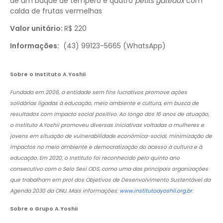
de um buquê de tempero e quatro
petits gâteaux
com
calda de frutas vermelhas
Valor unitário:
R$ 220
Informações:
(43) 99123-5665 (WhatsApp)
Sobre o Instituto A.Yoshii
Fundada em 2006, a entidade sem fins lucrativos promove ações
solidárias ligadas à educação, meio ambiente e cultura, em busca de
resultados com impacto social positivo. Ao longo dos 16 anos de atuação,
o Instituto A.Yoshii promoveu diversas iniciativas voltadas a mulheres e
jovens em situação de vulnerabilidade econômica-social, minimização de
impactos no meio ambiente e democratização do acesso à cultura e à
educação. Em 2020, o Instituto foi reconhecido pelo quinto ano
consecutivo com o Selo Sesi ODS, como uma das principais organizações
que trabalham em prol dos Objetivos de Desenvolvimento Sustentável da
Agenda 2030 da ONU. Mais informações:
www.institutoayoshii.org.br
.
Sobre o Grupo A.Yoshii