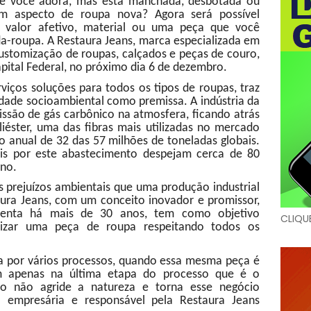
ue você adora, mas está manchada, desbotada ou
com aspecto de roupa nova? Agora será possível
 valor afetivo, material ou uma peça que você
a-roupa. A Restaura Jeans, marca especializada em
customização de roupas, calçados e peças de couro,
pital Federal, no próximo dia 6 de dezembro.
iços soluções para todos os tipos de roupas, traz
idade socioambiental como premissa. A indústria da
ssão de gás carbônico na atmosfera, ficando atrás
liéster, uma das fibras mais utilizadas no mercado
o anual de 32 das 57 milhões de toneladas globais.
is por este abastecimento despejam cerca de 80
ano.
 prejuízos ambientais que uma produção industrial
aura Jeans, com um conceito inovador e promissor,
menta há mais de 30 anos, tem como objetivo
CLIQU
izar uma peça de roupa respeitando todos os
a por vários processos, quando essa mesma peça é
m apenas na última etapa do processo que é o
o não agride a natureza e torna esse negócio
 a empresária e responsável pela Restaura Jeans