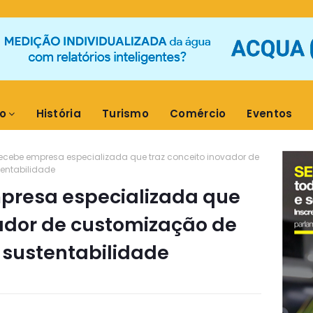
o
História
Turismo
Comércio
Eventos
 recebe empresa especializada que traz conceito inovador de
tentabilidade
mpresa especializada que
vador de customização de
à sustentabilidade