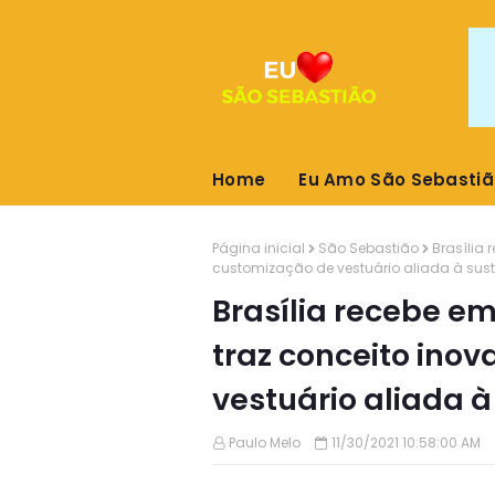
Home
Eu Amo São Sebastiã
Página inicial
São Sebastião
Brasília
customização de vestuário aliada à sus
Brasília recebe e
traz conceito ino
vestuário aliada 
Paulo Melo
11/30/2021 10:58:00 AM