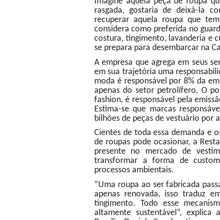
Imagine aquela peça de roupa q
rasgada, gostaria de deixá-la 
recuperar aquela roupa que tem
considera como preferida no guard
costura, tingimento, lavanderia e 
se prepara para desembarcar na Ca
A empresa que agrega em seus serv
em sua trajetória uma responsabil
moda é responsável por 8% da emi
apenas do setor petrolífero. O po
fashion, é responsável pela emissã
Estima-se que marcas responsáve
bilhões de peças de vestuário por 
Cientes de toda essa demanda e os
de roupas pode ocasionar, a Rest
presente no mercado de vesti
transformar a forma de custom
processos ambientais.
“Uma roupa ao ser fabricada pass
apenas renovada, isso traduz e
tingimento. Todo esse mecanism
altamente sustentável”, explica