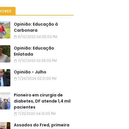
HORES
Opinião: Educação à
Carbonara
8/10/2023 04:05:00 PM
Opinião: Educação
Enlatada
11/10/2023 02:28:00 PM
Opinião - Julho
7/29/2024 02:31:00 PM
Pioneiro em cirurgia de
diabetes, DF atende 1,4 mil
pacientes
7/21/2020 04:13:00 PM
Assados do Fred, primeira