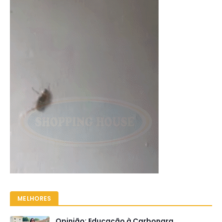
MELHORES
Opinião: Educação à Carbonara