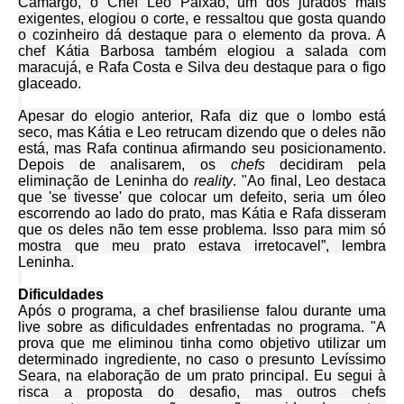
Camargo, o Chef Leo Paixão, um dos jurados mais
exigentes, elogiou o corte, e ressaltou que gosta quando
o cozinheiro dá destaque para o elemento da prova. A
chef Kátia Barbosa também elogiou a salada com
maracujá, e Rafa Costa e Silva deu destaque para o figo
glaceado.
Apesar do elogio anterior, Rafa diz que o lombo está
seco, mas Kátia e Leo retrucam dizendo que o deles não
está, mas Rafa continua afirmando seu posicionamento.
Depois de analisarem, os
chefs
decidiram pela
eliminação de Leninha do
reality
. "Ao final, Leo destaca
que 'se tivesse' que colocar um defeito, seria um óleo
escorrendo ao lado do prato, mas Kátia e Rafa disseram
que os deles não tem esse problema. Isso para mim só
mostra que meu prato estava irretocavel”, lembra
Leninha.
Dificuldades
Após o programa, a chef brasiliense falou durante uma
live sobre as dificuldades enfrentadas no programa. "A
prova que me eliminou tinha como objetivo utilizar um
determinado ingrediente, no caso o
p
resunto Levíssimo
Seara, na elaboração de um prato principal. Eu segui à
risca a proposta do desafio, mas outros chefs