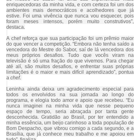
enriquecedoras da minha vida, e com certeza foi um dos
ambientes mais democráticos e acolhedores que já
estive. Foi uma vivência que nunca vou esquecer, pois
foram meses intensos, porém muito construtivos”,
destaca.
A chef reforça que sua participação foi um prêmio maior
do que vencer a competição. “Embora não tenha saído a
vencedora do Mestre do Sabor, saí de lá vencedora dos
meus próprios desafios. Tudo que vocês viram na
televisão é só uma fração do que vivemos.
Para chegar
até alí, são muitos desafios, e enfrentar suas próprias
limitações é o maior e mais difícil aprendizado”, pontua
a
chef
.
Leninha ainda deixa um agradecimento especial para
todos os envolvidos na sua jornada ao longo do
programa, e elogia todo amor e apoio que recebeu. “Eu
nunca imaginei na minha vida que nesse pequeno
espaço de tempo, seria abraçada por tanta gente
desconhecida. Gratidão ao Brasil, por ter entendido a
minha essência, um beijo carinhoso a toda população de
Bom Despacho, que vibrou comigo a cada segundo, e a
Brasília, que já conhece meu trabalho e me apoiou em
tudo”, finaliza.