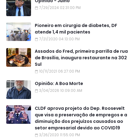
Opinião - Julho
7/29/2024 02:31:00 PM
Pioneiro em cirurgia de diabetes, DF
atende 1,4 mil pacientes
7/21/2020 04:13:00 PM
Assados do Fred, primeira parrilla de rua
de Brasília, inaugura restaurante na 302
Sul
10/11/2021 06:27:00 PM
Opinião: A Boa Morte
3/04/2026 10:09:00 AM
CLDF aprova projeto do Dep. Roosevelt
que visa a preservação de empregos e a
diminuição dos prejuízos causados ao
setor empresarial devido ao COVID19
3/26/2020 11:55:00 PM