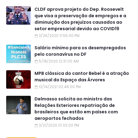
CLDF aprova projeto do Dep. Roosevelt
que visa a preservação de empregos e a
diminuição dos prejuízos causados ao
setor empresarial devido ao COVID19
3/26/2020 11:55:00 PM
Salário mínimo para os desempregados
pelo coronavírus no DF
5/18/2020 12:31:00 AM
MPB clássica do cantor Bebel é a atração
musical do Espaço das Árvores
12/14/2021 02:48:00 PM
Delmasso solicita ao ministro das
Relações Exteriores repatriação de
brasileiros que estão em países com
aeroportos fechados
3/21/2020 01:03:00 PM