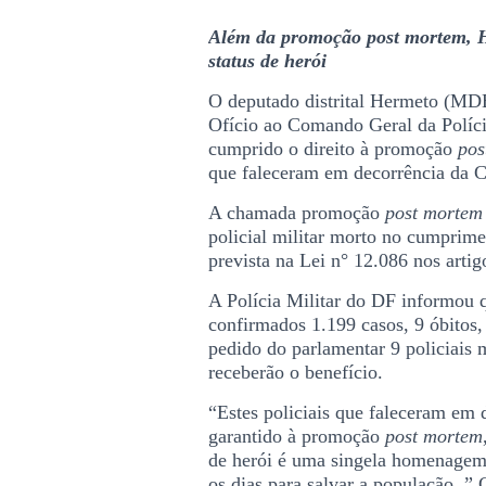
Além da promoção post mortem, He
status de herói
O deputado distrital Hermeto (MDB)
Ofício ao Comando Geral da Polícia
cumprido o direito à promoção
pos
que faleceram em decorrência da C
A chamada promoção
post mortem
policial militar morto no cumprime
prevista na Lei n° 12.086 nos artig
A Polícia Militar do DF informou q
confirmados 1.199 casos, 9 óbitos,
pedido do parlamentar 9 policiais m
receberão o benefício.
“Estes policiais que faleceram em 
garantido à promoção
post mortem
de herói é uma singela homenagem a
os dias para salvar a população. ”