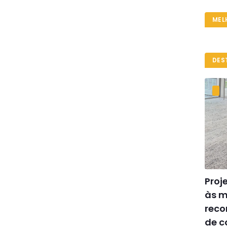
MEL
DES
Proj
às m
reco
de c