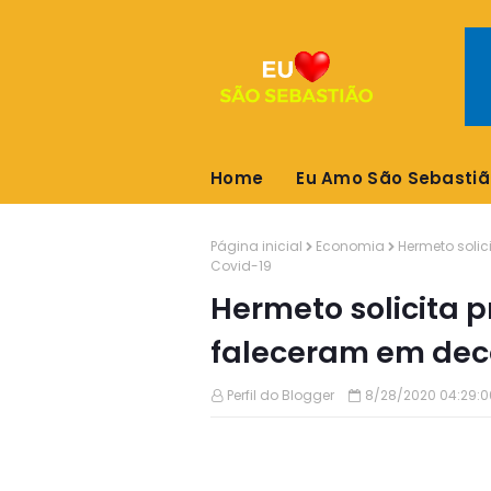
Home
Eu Amo São Sebastiã
Página inicial
Economia
Hermeto soli
Covid-19
Hermeto solicita
faleceram em deco
Perfil do Blogger
8/28/2020 04:29:0