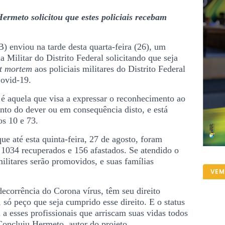
rmeto solicitou que estes policiais recebam
 enviou na tarde desta quarta-feira (26), um
 Militar do Distrito Federal solicitando que seja
t mortem
aos policiais militares do Distrito Federal
ovid-19.
é aquela que visa a expressar o reconhecimento ao
nto do dever ou em consequência disto, e está
os 10 e 73.
ue até esta quinta-feira, 27 de agosto, foram
 1034 recuperados e 156 afastados. Se atendido o
ilitares serão promovidos, e suas famílias
VEM
decorrência do Corona vírus, têm seu direito
, só peço que seja cumprido esse direito. E o status
 esses profissionais que arriscam suas vidas todos
 Concluiu Hermeto, autor do projeto.