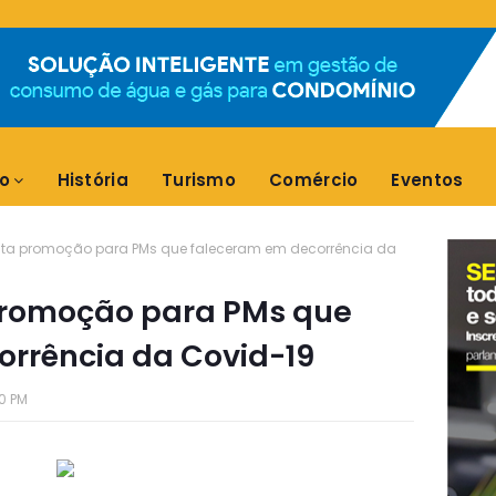
o
História
Turismo
Comércio
Eventos
cita promoção para PMs que faleceram em decorrência da
 promoção para PMs que
rrência da Covid-19
0 PM