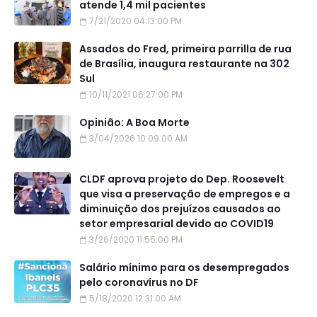
atende 1,4 mil pacientes
7/21/2020 04:13:00 PM
Assados do Fred, primeira parrilla de rua
de Brasília, inaugura restaurante na 302
Sul
10/11/2021 06:27:00 PM
Opinião: A Boa Morte
3/04/2026 10:09:00 AM
CLDF aprova projeto do Dep. Roosevelt
que visa a preservação de empregos e a
diminuição dos prejuízos causados ao
setor empresarial devido ao COVID19
3/26/2020 11:55:00 PM
Salário mínimo para os desempregados
pelo coronavírus no DF
5/18/2020 12:31:00 AM