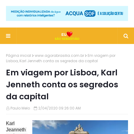
Página inicial
www.agorabrasilia.com.br
Em viagem por
Lisboa, Karl Jenneth conta os segredos da capital
Em viagem por Lisboa, Karl
Jenneth conta os segredos
da capital
Paulo Melo
2/04/2020 09:26:00 AM
Karl
Jeanneth