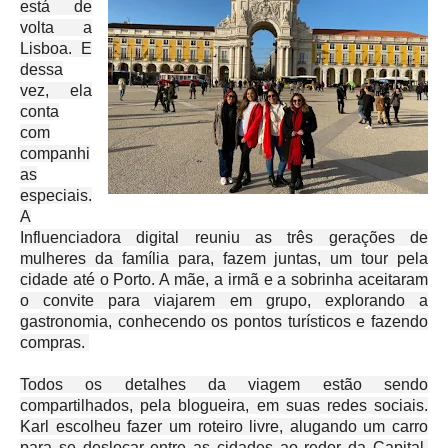
está de
volta a
Lisboa. E
dessa
vez, ela
conta
com
companhi
as
especiais.
A
Influenciadora digital reuniu as três gerações de
mulheres da família para, fazem juntas, um tour pela
cidade até o Porto. A mãe, a irmã e a sobrinha aceitaram
o convite para viajarem em grupo, explorando a
gastronomia, conhecendo os pontos turísticos e fazendo
compras.
Todos os detalhes da viagem estão sendo
compartilhados, pela blogueira, em suas redes sociais.
Karl escolheu fazer um roteiro livre, alugando um carro
para se deslocar entre as cidades ao redor da Capital.