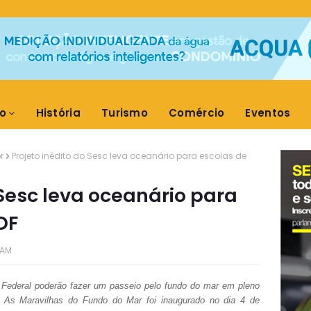
o
História
Turismo
Comércio
Eventos
r
Projeto inédito do Sesc leva oceanário para escolas de
 Sesc leva oceanário para
DF
 AM
to Federal poderão fazer um passeio pelo fundo do mar em pleno
– As Maravilhas do Fundo do Mar foi inaugurado no dia 4 de