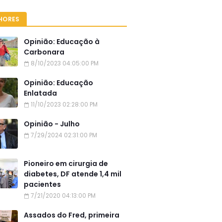
HORES
Opinião: Educação à
Carbonara
8/10/2023 04:05:00 PM
Opinião: Educação
Enlatada
11/10/2023 02:28:00 PM
Opinião - Julho
7/29/2024 02:31:00 PM
Pioneiro em cirurgia de
diabetes, DF atende 1,4 mil
pacientes
7/21/2020 04:13:00 PM
Assados do Fred, primeira