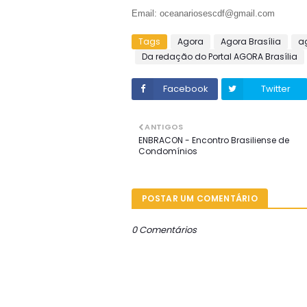
Email: oceanariosescdf@gmail.com
Tags
Agora
Agora Brasília
a
Da redação do Portal AGORA Brasília
Facebook
Twitter
ANTIGOS
ENBRACON - Encontro Brasiliense de
Condomínios
POSTAR UM COMENTÁRIO
0 Comentários