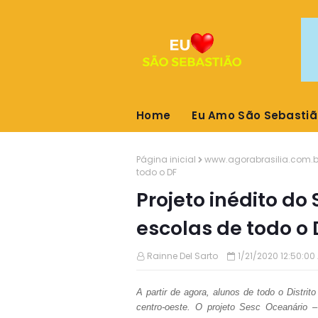
Home
Eu Amo São Sebastiã
Página inicial
www.agorabrasilia.com.b
todo o DF
Projeto inédito do
escolas de todo o 
Rainne Del Sarto
1/21/2020 12:50:00
A partir de agora, alunos de todo o Distri
centro-oeste. O projeto Sesc Oceanário 