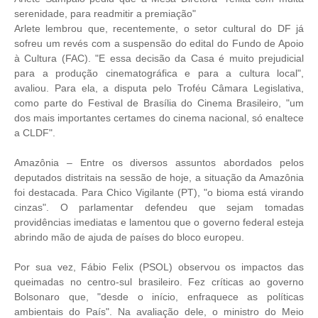
serenidade, para readmitir a premiação"
Arlete lembrou que, recentemente, o setor cultural do DF já
sofreu um revés com a suspensão do edital do Fundo de Apoio
à Cultura (FAC). "E essa decisão da Casa é muito prejudicial
para a produção cinematográfica e para a cultura local",
avaliou. Para ela, a disputa pelo Troféu Câmara Legislativa,
como parte do Festival de Brasília do Cinema Brasileiro, "um
dos mais importantes certames do cinema nacional, só enaltece
a CLDF".
Amazônia – Entre os diversos assuntos abordados pelos
deputados distritais na sessão de hoje, a situação da Amazônia
foi destacada. Para Chico Vigilante (PT), "o bioma está virando
cinzas". O parlamentar defendeu que sejam tomadas
providências imediatas e lamentou que o governo federal esteja
abrindo mão de ajuda de países do bloco europeu.
Por sua vez, Fábio Felix (PSOL) observou os impactos das
queimadas no centro-sul brasileiro. Fez críticas ao governo
Bolsonaro que, "desde o início, enfraquece as políticas
ambientais do País". Na avaliação dele, o ministro do Meio