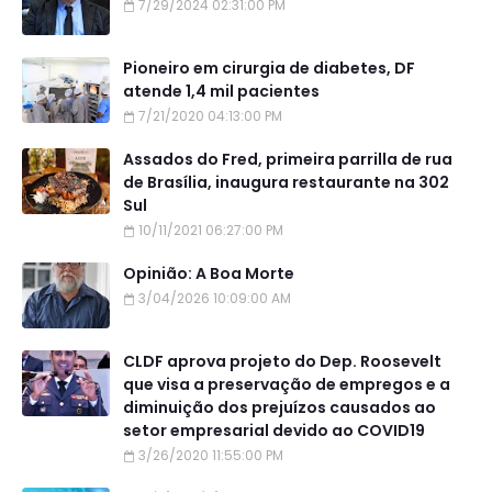
7/29/2024 02:31:00 PM
Pioneiro em cirurgia de diabetes, DF
atende 1,4 mil pacientes
7/21/2020 04:13:00 PM
Assados do Fred, primeira parrilla de rua
de Brasília, inaugura restaurante na 302
Sul
10/11/2021 06:27:00 PM
Opinião: A Boa Morte
3/04/2026 10:09:00 AM
CLDF aprova projeto do Dep. Roosevelt
que visa a preservação de empregos e a
diminuição dos prejuízos causados ao
setor empresarial devido ao COVID19
3/26/2020 11:55:00 PM